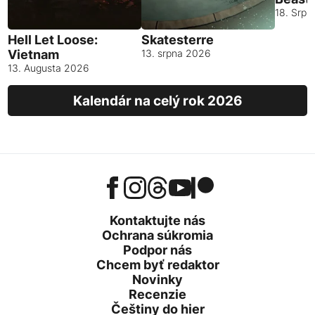
18. Srp
Hell Let Loose:
Skatesterre
Vietnam
13. srpna 2026
13. Augusta 2026
Kalendár na celý rok 2026
Kontaktujte nás
Ochrana súkromia
Podpor nás
Chcem byť redaktor
Novinky
Recenzie
Češtiny do hier