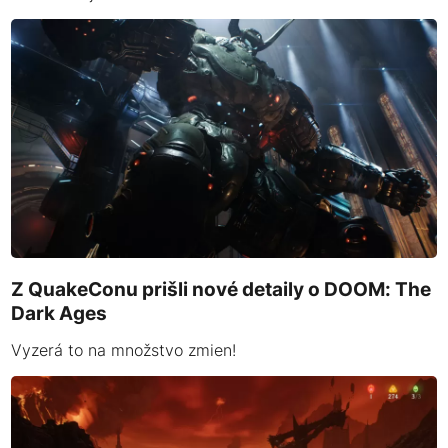
Z QuakeConu prišli nové detaily o DOOM: The
Dark Ages
Vyzerá to na množstvo zmien!