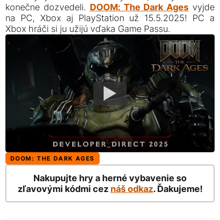
konečne dozvedeli.
DOOM: The Dark Ages
vyjde
na PC, Xbox aj PlayStation už 15.5.2025! PC a
Xbox hráči si ju užijú vďaka Game Passu.
DOOM: THE DARK AGES
Nakupujte hry a herné vybavenie so
zľavovými kódmi cez
náš odkaz
. Ďakujeme!