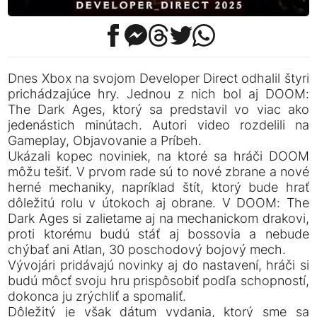
Dnes Xbox na svojom Developer Direct odhalil štyri
prichádzajúce hry. Jednou z nich bol aj DOOM:
The Dark Ages, ktorý sa predstavil vo viac ako
jedenástich minútach. Autori video rozdelili na
Gameplay, Objavovanie a Príbeh.
Ukázali kopec noviniek, na ktoré sa hráči DOOM
môžu tešiť. V prvom rade sú to nové zbrane a nové
herné mechaniky, napríklad štít, ktorý bude hrať
dôležitú rolu v útokoch aj obrane. V DOOM: The
Dark Ages si zalietame aj na mechanickom drakovi,
proti ktorému budú stáť aj bossovia a nebude
chýbať ani Atlan, 30 poschodový bojový mech.
Vývojári pridávajú novinky aj do nastavení, hráči si
budú môcť svoju hru prispôsobiť podľa schopností,
dokonca ju zrýchliť a spomaliť.
Dôležitý je však dátum vydania, ktorý sme sa