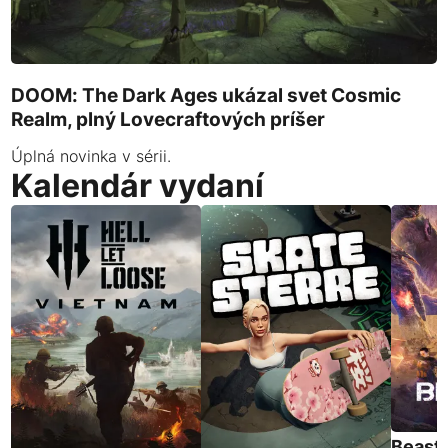
DOOM: The Dark Ages ukázal svet Cosmic
Realm, plný Lovecraftových príšer
Úplná novinka v sérii.
Kalendár vydaní
Beast