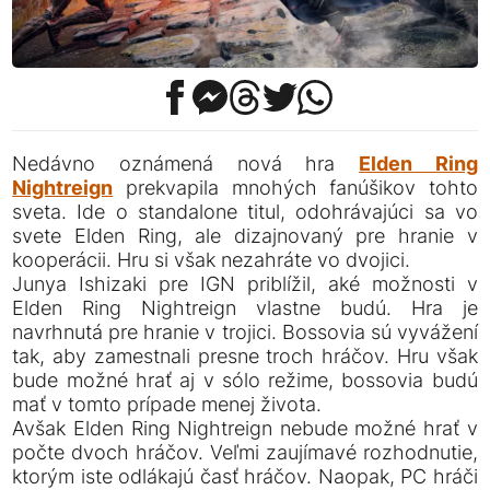
Nedávno oznámená nová hra
Elden Ring
Nightreign
prekvapila mnohých fanúšikov tohto
sveta. Ide o standalone titul, odohrávajúci sa vo
svete Elden Ring, ale dizajnovaný pre hranie v
kooperácii. Hru si však nezahráte vo dvojici.
Junya Ishizaki pre IGN priblížil, aké možnosti v
Elden Ring Nightreign vlastne budú. Hra je
navrhnutá pre hranie v trojici. Bossovia sú vyvážení
tak, aby zamestnali presne troch hráčov. Hru však
bude možné hrať aj v sólo režime, bossovia budú
mať v tomto prípade menej života.
Avšak Elden Ring Nightreign nebude možné hrať v
počte dvoch hráčov. Veľmi zaujímavé rozhodnutie,
ktorým iste odlákajú časť hráčov. Naopak, PC hráči