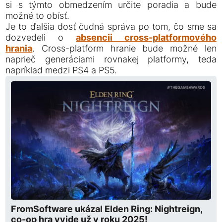
si s týmto obmedzením určite poradia a bude
možné to obísť.
Je to ďalšia dosť čudná správa po tom, čo sme sa
dozvedeli o
absencii cross-platformového
hrania
. Cross-platform hranie bude možné len
naprieč generáciami rovnakej platformy, teda
napríklad medzi PS4 a PS5.
FromSoftware ukázal Elden Ring: Nightreign,
co-op hra vyjde už v roku 2025!