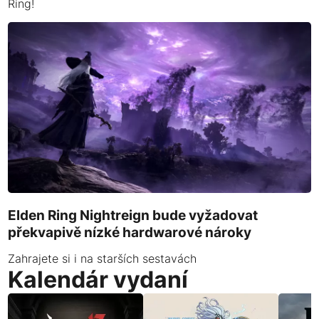
Ring!
Elden Ring Nightreign bude vyžadovat
překvapivě nízké hardwarové nároky
Zahrajete si i na starších sestavách
Kalendár vydaní