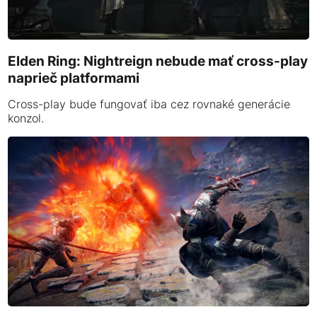
Elden Ring: Nightreign nebude mať cross-play
naprieč platformami
Cross-play bude fungovať iba cez rovnaké generácie
konzol.