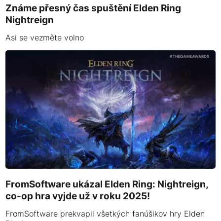
Známe přesný čas spuštění Elden Ring
Nightreign
Asi se vezměte volno
FromSoftware ukázal Elden Ring: Nightreign,
co-op hra vyjde už v roku 2025!
FromSoftware prekvapil všetkých fanúšikov hry Elden