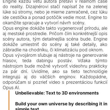
Engine každú vetu autora pretaví v reálnom čase
do reality. Dizajnérovi stačí napísať že na zelenej
lúke sú stromy, nebo je mierne zamračené, cez lúku
ide cestička a ponad potôčik vedie most. Engine to
okamžite spracuje a vytvorí návrh scény.
Opus engine dokáže takto vygenerovať prírodu, ale
aj mestské prostredie. Pričom čím konkrétnejší opis
scény autora, tým detailnejšia scéna bude. Engine
dokáže umiestniť do scény aj také detaily, ako
zábradlie na chodníku, či klimatizáciu pod oknom.
Opus vývojárom sľubuje aj nástroje na generovanie
hlasov, teda dabingu postáv. Vďaka týmto
nástrojom bude možné vytvoriť videohru prakticky
za pár dní. Uvidíme, ako sa tieto technológie
integrujú aj do väčších enginov. Každopádne,
odporúčam si pozrieť video s prezentáciou funkcií
Opus AI.
Unbelievable: Text to 3D environments
Build your own universe by describing it in
simple text