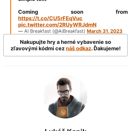
Coming soon from
https://t.co/CU5rFEqVuc
pic.twitter.com/2RUyWRJdmN
— AI Breakfast (@AiBreakfast)
March 31, 2023
Nakupujte hry a herné vybavenie so
zľavovými kódmi cez
náš odkaz
. Ďakujeme!