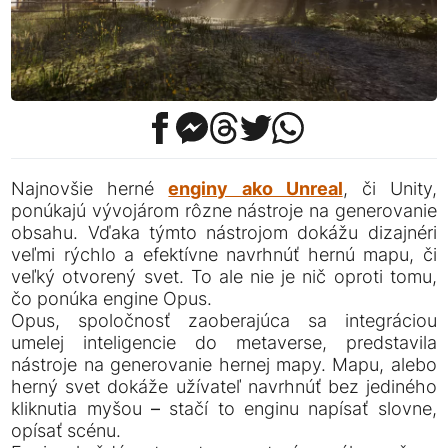
Najnovšie herné
enginy ako Unreal
, či Unity,
ponúkajú vývojárom rôzne nástroje na generovanie
obsahu. Vďaka týmto nástrojom dokážu dizajnéri
veľmi rýchlo a efektívne navrhnúť hernú mapu, či
veľký otvorený svet. To ale nie je nič oproti tomu,
čo ponúka engine Opus.
Opus, spoločnosť zaoberajúca sa integráciou
umelej inteligencie do metaverse, predstavila
nástroje na generovanie hernej mapy. Mapu, alebo
herný svet dokáže užívateľ navrhnúť bez jediného
kliknutia myšou – stačí to enginu napísať slovne,
opísať scénu.