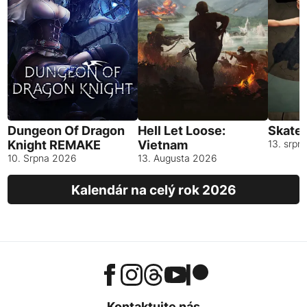
Dungeon Of Dragon
Hell Let Loose:
Skates
Knight REMAKE
Vietnam
13. srpn
10. Srpna 2026
13. Augusta 2026
Kalendár na celý rok 2026
Kontaktujte nás