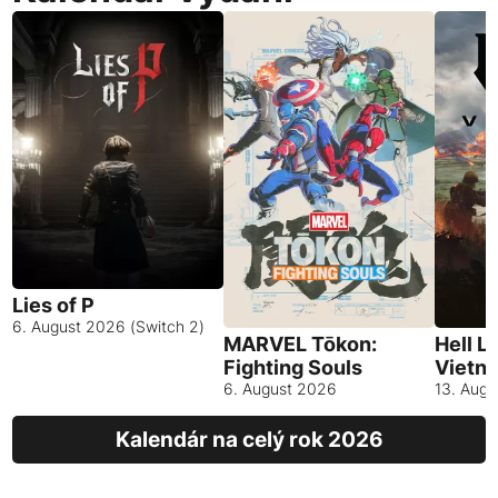
Lies of P
6. August 2026 (Switch 2)
MARVEL Tōkon:
Hell L
Fighting Souls
Vietn
6. August 2026
13. Aug
Kalendár na celý rok 2026