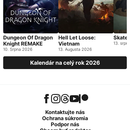
Dungeon Of Dragon
Hell Let Loose:
Skates
Knight REMAKE
Vietnam
13. srpn
10. Srpna 2026
13. Augusta 2026
Kalendár na celý rok 2026
Kontaktujte nás
Ochrana súkromia
Podpor nás