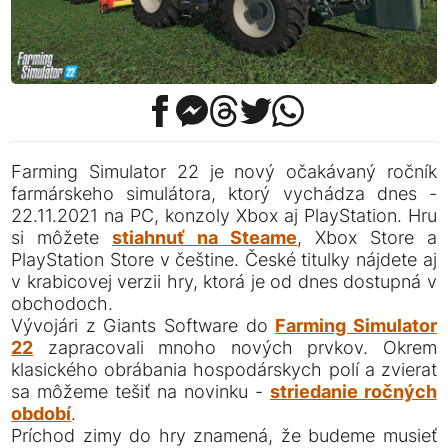
Farming Simulator 22 je nový očakávaný ročník
farmárskeho simulátora, ktorý vychádza dnes -
22.11.2021 na PC, konzoly Xbox aj PlayStation. Hru
si môžete
stiahnuť na Steame
, Xbox Store a
PlayStation Store v češtine. České titulky nájdete aj
v krabicovej verzii hry, ktorá je od dnes dostupná v
obchodoch.
Vývojári z Giants Software do
Farming Simulator
22
zapracovali mnoho nových prvkov. Okrem
klasického obrábania hospodárskych polí a zvierat
sa môžeme tešiť na novinku -
striedanie ročných
období
.
Príchod zimy do hry znamená, že budeme musieť