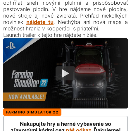
odhŕňať sneh novými pluhmi a prispôsobovať
pestovanie plodín. V hre nájdeme nové plodiny,
nové stroje aj nové zvieratá. Prehľad niekoľkých
noviniek
nájdete tu
. Nechýba ani nová mapa a
možnosť hrania v kooperácii s priateľmi.
Launch trailer k tejto hre nájdete nižšie.
FARMING SIMULATOR 22
Nakupujte hry a herné vybavenie so
zľavovými kódmi cez
náš odkaz
. Ďakujeme!