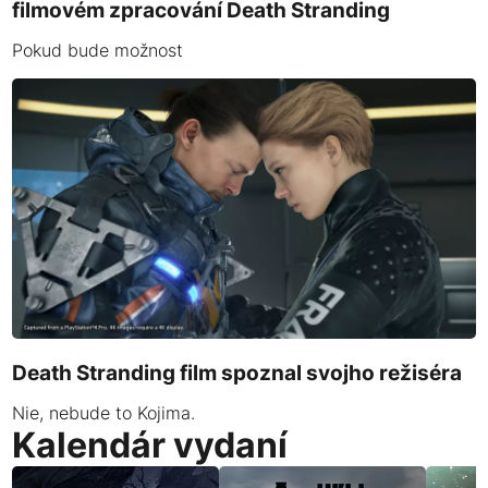
filmovém zpracování Death Stranding
Pokud bude možnost
Death Stranding film spoznal svojho režiséra
Nie, nebude to Kojima.
Kalendár vydaní