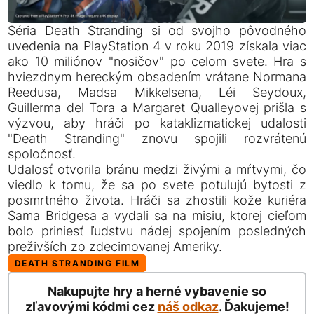
Séria Death Stranding si od svojho pôvodného
uvedenia na PlayStation 4 v roku 2019 získala viac
ako 10 miliónov "nosičov" po celom svete. Hra s
hviezdnym hereckým obsadením vrátane Normana
Reedusa, Madsa Mikkelsena, Léi Seydoux,
Guillerma del Tora a Margaret Qualleyovej prišla s
výzvou, aby hráči po kataklizmatickej udalosti
"Death Stranding" znovu spojili rozvrátenú
spoločnosť.
Udalosť otvorila bránu medzi živými a mŕtvymi, čo
viedlo k tomu, že sa po svete potulujú bytosti z
posmrtného života. Hráči sa zhostili kože kuriéra
Sama Bridgesa a vydali sa na misiu, ktorej cieľom
bolo priniesť ľudstvu nádej spojením posledných
preživších zo zdecimovanej Ameriky.
DEATH STRANDING FILM
Nakupujte hry a herné vybavenie so
zľavovými kódmi cez
náš odkaz
. Ďakujeme!