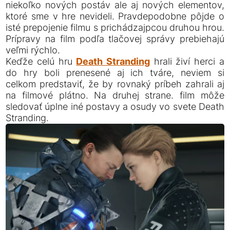
niekoľko nových postáv ale aj nových elementov,
ktoré sme v hre nevideli. Pravdepodobne pôjde o
isté prepojenie filmu s prichádzajpcou druhou hrou.
Prípravy na film podľa tlačovej správy prebiehajú
veľmi rýchlo.
Keďže celú hru
Death Stranding
hrali živí herci a
do hry boli prenesené aj ich tváre, neviem si
celkom predstaviť, že by rovnaký príbeh zahrali aj
na filmové plátno. Na druhej strane. film môže
sledovať úplne iné postavy a osudy vo svete Death
Stranding.