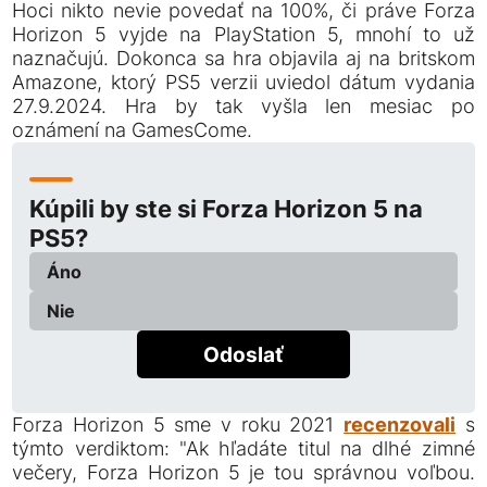
Hoci nikto nevie povedať na 100%, či práve Forza
Horizon 5 vyjde na PlayStation 5, mnohí to už
naznačujú. Dokonca sa hra objavila aj na britskom
Amazone, ktorý PS5 verzii uviedol dátum vydania
27.9.2024. Hra by tak vyšla len mesiac po
oznámení na GamesCome.
Kúpili by ste si Forza Horizon 5 na
PS5?
Áno
Nie
Odoslať
Forza Horizon 5 sme v roku 2021
recenzovali
s
týmto verdiktom: "Ak hľadáte titul na dlhé zimné
večery, Forza Horizon 5 je tou správnou voľbou.