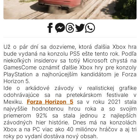
Už o pár dní sa dozvieme, ktorá ďalšia Xbox hra
bude vydaná na konzolu PS5 ešte tento rok. Podľa
niekoľkých insiderov sa totiý Microsoft chystá na
GamesCome oznámiť ďalšie Xbox hry pre konzoly
PlayStation a najhorúcejším kandidátom je Forza
Horizon 5.
Ide o arkádové závody v realistickej grafike
odohrávajúce sa na pretekárskom festivale v
Mexiku.
Forza Horizon 5
sa v roku 2021 stala
najvyššie hodnotenou hrou roka a so svojim
priemerom 92% sa stala jednou z najlepších
závodných hier histórie. Dnes má na konzolách
Xbox a na PC viac ako 40 miliónov hráčov a aj tri
roky po vydaní dostáva nový obsah.