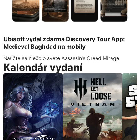
Ubisoft vydal zdarma Discovery Tour App:
Medieval Baghdad na mobily
Naučte sa niečo o svete Assassin's Creed Mirage
Kalendár vydaní