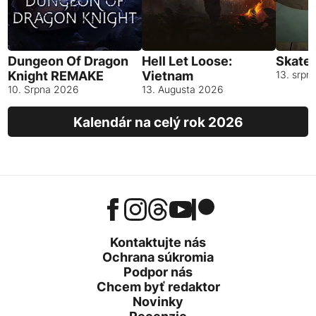
Dungeon Of Dragon
Hell Let Loose:
Skates
Knight REMAKE
Vietnam
13. srpn
10. Srpna 2026
13. Augusta 2026
Kalendár na celý rok 2026
Kontaktujte nás
Ochrana súkromia
Podpor nás
Chcem byť redaktor
Novinky