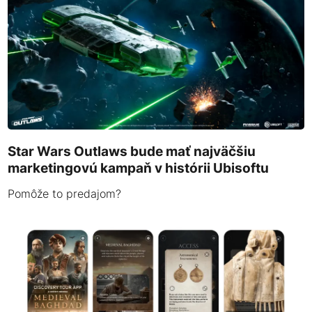
Star Wars Outlaws bude mať najväčšiu
marketingovú kampaň v histórii Ubisoftu
Pomôže to predajom?