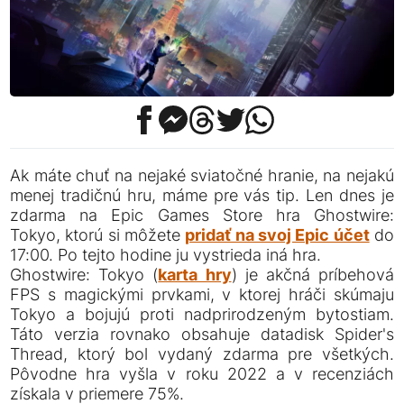
Ak máte chuť na nejaké sviatočné hranie, na nejakú
menej tradičnú hru, máme pre vás tip. Len dnes je
zdarma na Epic Games Store hra Ghostwire:
Tokyo, ktorú si môžete
pridať na svoj Epic účet
do
17:00. Po tejto hodine ju vystrieda iná hra.
Ghostwire: Tokyo (
karta hry
) je akčná príbehová
FPS s magickými prvkami, v ktorej hráči skúmaju
Tokyo a bojujú proti nadprirodzeným bytostiam.
Táto verzia rovnako obsahuje datadisk Spider's
Thread, ktorý bol vydaný zdarma pre všetkých.
Pôvodne hra vyšla v roku 2022 a v recenziách
získala v priemere 75%.