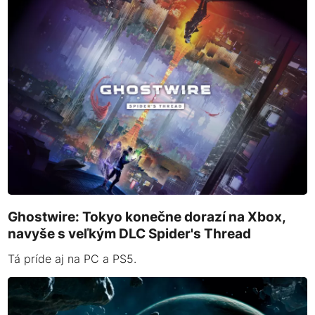
Ghostwire: Tokyo konečne dorazí na Xbox,
navyše s veľkým DLC Spider's Thread
Tá príde aj na PC a PS5.