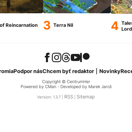
Tale
of Reincarnation
Terra Nil
Lord
romia
Podpor nás
Chcem byť redaktor
Novinky
Rec
Copyright © CentrumHer
Powered by
CMan
- Developed by Marek Jaroš
RSS
Sitemap
Version: 1.3.7 |
|