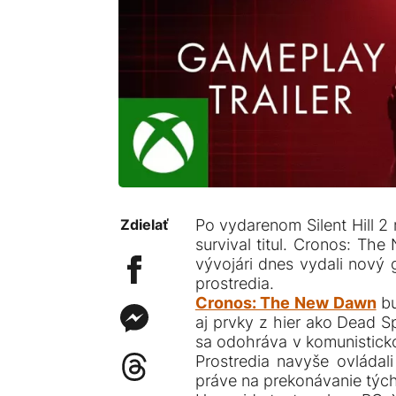
Zdielať
Po vydarenom Silent Hill 2
survival titul. Cronos: Th
vývojári dnes vydali nový 
prostredia.
Cronos: The New Dawn
bu
aj prvky z hier ako Dead Sp
sa odohráva v komunistick
Prostredia navyše ovládal
práve na prekonávanie týcht