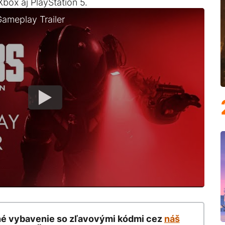
Xbox aj PlayStation 5.
ameplay Trailer
né vybavenie so zľavovými kódmi cez
náš