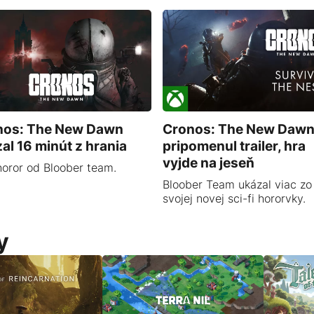
nos: The New Dawn
Cronos: The New Dawn
al 16 minút z hrania
pripomenul trailer, hra
vyjde na jeseň
oror od Bloober team.
Bloober Team ukázal viac zo
svojej novej sci-fi hororvky.
y