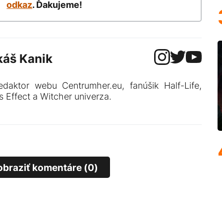
odkaz
. Ďakujeme!
káš Kanik
edaktor webu Centrumher.eu, fanúšik Half-Life,
 Effect a Witcher univerza.
obraziť komentáre (0)