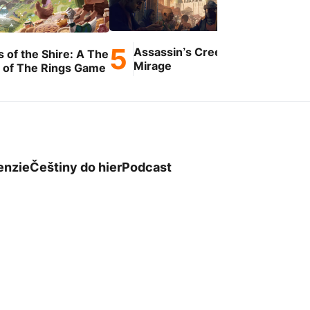
Assassin’s Creed
s of the Shire: A The
Ge
Mirage
 of The Rings Game
enzie
Češtiny do hier
Podcast