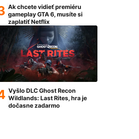
Ak chcete vidieť premiéru
gameplay GTA 6, musíte si
zaplatiť Netflix
Vyšlo DLC Ghost Recon
Wildlands: Last Rites, hra je
dočasne zadarmo