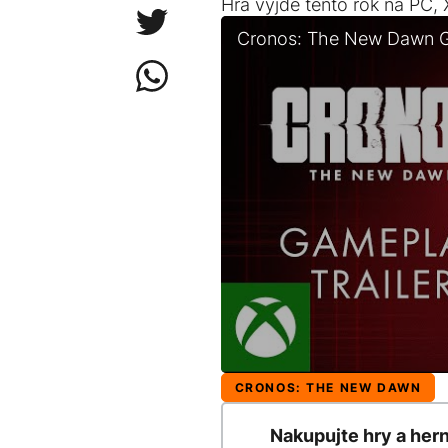
Hra vyjde tento rok na PC, 
Cronos: The New Dawn G
CRONOS: THE NEW DAWN
Nakupujte hry a her