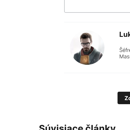
Lu
Šéfr
Mass
Z
Súvisiace články