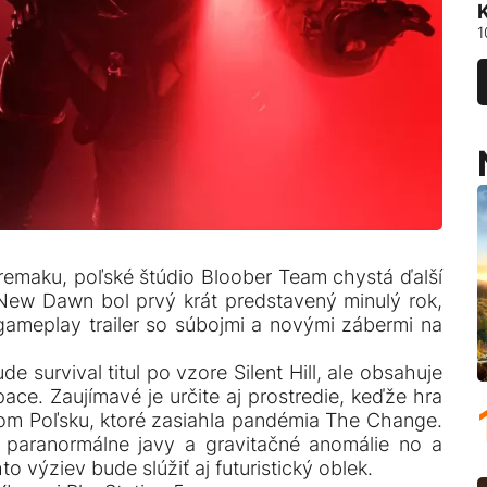
1
 remaku, poľské štúdio Bloober Team chystá ďalší
e New Dawn bol prvý krát predstavený minulý rok,
gameplay trailer so súbojmi a novými zábermi na
de survival titul po vzore Silent Hill, ale obsahuje
ace. Zaujímavé je určite aj prostredie, keďže hra
om Poľsku, ktoré zasiahla pandémia The Change.
i paranormálne javy a gravitačné anomálie no a
o výziev bude slúžiť aj futuristický oblek.