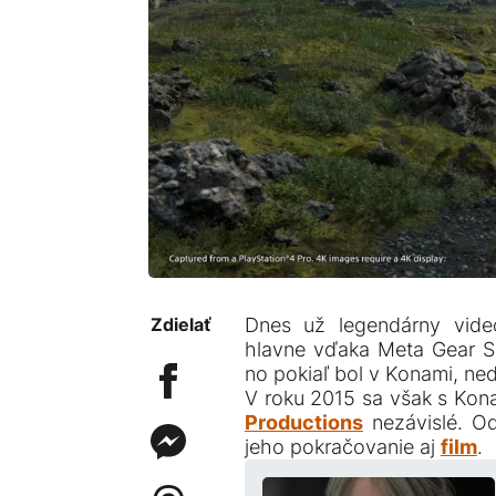
Zdielať
Dnes už legendárny video
hlavne vďaka Meta Gear Sol
no pokiaľ bol v Konami, ned
V roku 2015 sa však s Kona
Productions
nezávislé. O
jeho pokračovanie aj
film
.