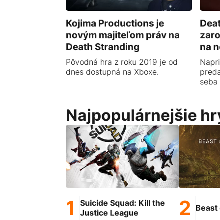
Kojima Productions je
Deat
novým majiteľom práv na
zaro
Death Stranding
na n
Pôvodná hra z roku 2019 je od
Napri
dnes dostupná na Xboxe.
preda
seba 
Najpopulárnejšie hr
Suicide Squad: Kill the
Beast 
Justice League