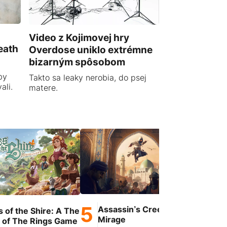
Video z Kojimovej hry
eath
Overdose uniklo extrémne
bizarným spôsobom
by
Takto sa leaky nerobia, do psej
ali.
matere.
Assassin’s Creed
s of the Shire: A The
OG
Mirage
 of The Rings Game