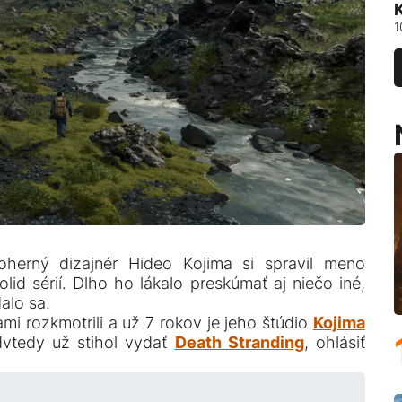
1
herný dizajnér Hideo Kojima si spravil meno
id sérií. Dlho ho lákalo preskúmať aj niečo iné,
alo sa.
mi rozkmotrili a už 7 rokov je jeho štúdio
Kojima
dvtedy už stihol vydať
Death Stranding
, ohlásiť