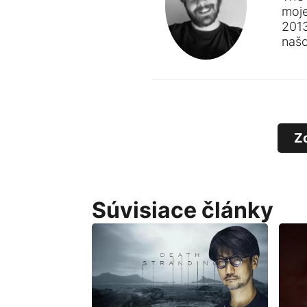
moj
201
naš
Z
Súvisiace články