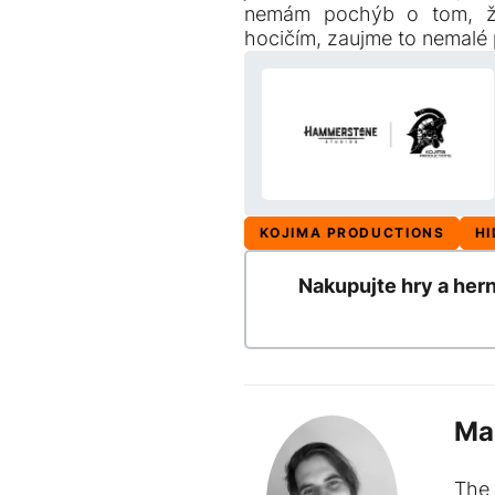
nemám pochýb o tom, že
hocičím, zaujme to nemalé 
KOJIMA PRODUCTIONS
HI
Nakupujte hry a her
Ma
The 