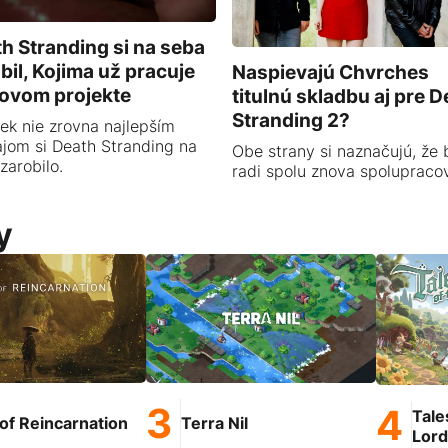
h Stranding si na seba
bil, Kojima už pracuje
Naspievajú Chvrches
ovom projekte
titulnú skladbu aj pre D
Stranding 2?
ek nie zrovna najlepším
jom si Death Stranding na
Obe strany si naznačujú, že 
zarobilo.
radi spolu znova spolupracov
y
Tale
of Reincarnation
Terra Nil
Lord