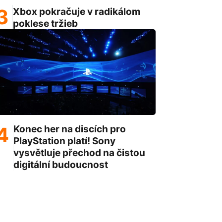
Xbox pokračuje v radikálom
poklese tržieb
Konec her na discích pro
PlayStation platí! Sony
vysvětluje přechod na čistou
digitální budoucnost