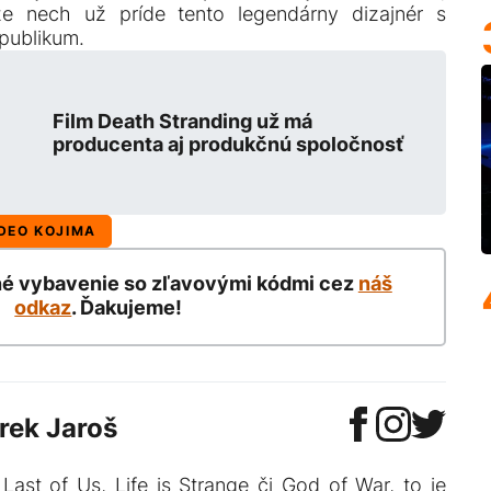
 nech už príde tento legendárny dizajnér s
publikum.
Film Death Stranding už má
producenta aj produkčnú spoločnosť
DEO KOJIMA
né vybavenie so zľavovými kódmi cez
náš
odkaz
. Ďakujeme!
rek Jaroš
Last of Us, Life is Strange či God of War, to je