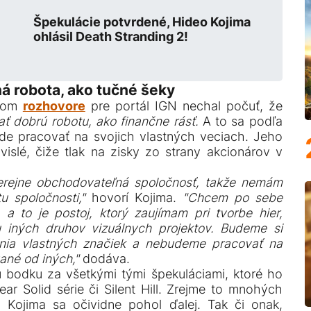
Špekulácie potvrdené, Hideo Kojima
ohlásil Death Stranding 2!
á robota, ako tučné šeky
vnom
rozhovore
pre portál IGN nechal počuť, že
ť dobrú robotu, ako finančne rásť.
A to sa podľa
de pracovať na svojich vlastných veciach. Jeho
islé, čiže tlak na zisky zo strany akcionárov v
verejne obchodovateľná spoločnosť, takže nemám
u spoločnosti,"
hovorí Kojima.
"Chcem po sebe
a to je postoj, ktorý zaujímam pri tvorbe hier,
 iných druhov vizuálnych projektov. Budeme si
ania vlastných značiek a nebudeme pracovať na
ané od iných,"
dodáva.
 bodku za všetkými tými špekuláciami, ktoré ho
ar Solid série či Silent Hill. Zrejme to mnohých
 Kojima sa očividne pohol ďalej. Tak či onak,