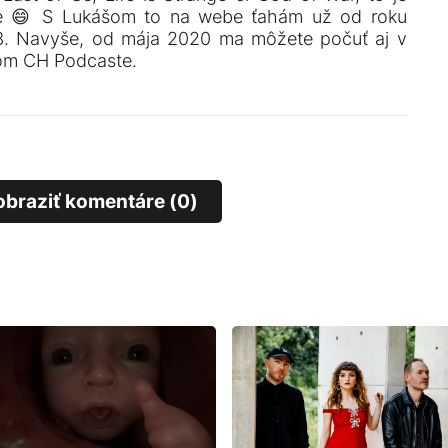
e 😄 S Lukášom to na webe ťahám už od roku
3. Navyše, od mája 2020 ma môžete počuť aj v
om CH Podcaste.
obraziť komentáre (0)