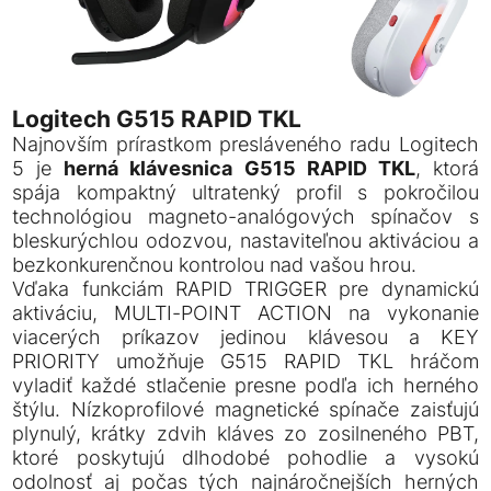
Logitech G515 RAPID TKL
Najnovším prírastkom presláveného radu Logitech
5 je
herná klávesnica G515 RAPID TKL
, ktorá
spája kompaktný ultratenký profil s pokročilou
technológiou magneto-analógových spínačov s
bleskurýchlou odozvou, nastaviteľnou aktiváciou a
bezkonkurenčnou kontrolou nad vašou hrou.
Vďaka funkciám RAPID TRIGGER pre dynamickú
aktiváciu, MULTI-POINT ACTION na vykonanie
viacerých príkazov jedinou klávesou a KEY
PRIORITY umožňuje G515 RAPID TKL hráčom
vyladiť každé stlačenie presne podľa ich herného
štýlu. Nízkoprofilové magnetické spínače zaisťujú
plynulý, krátky zdvih kláves zo zosilneného PBT,
ktoré poskytujú dlhodobé pohodlie a vysokú
odolnosť aj počas tých najnáročnejších herných