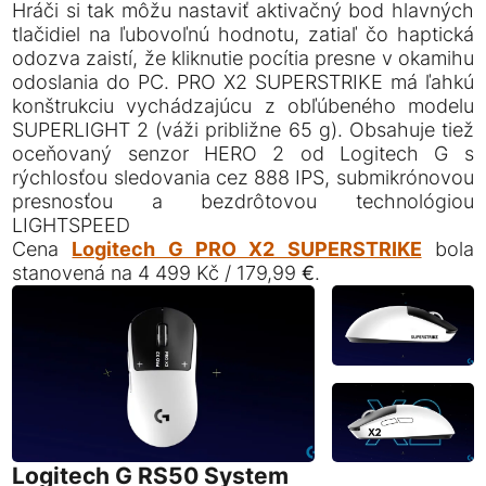
Hráči si tak môžu nastaviť aktivačný bod hlavných
tlačidiel na ľubovoľnú hodnotu, zatiaľ čo haptická
odozva zaistí, že kliknutie pocítia presne v okamihu
odoslania do PC. PRO X2 SUPERSTRIKE má ľahkú
konštrukciu vychádzajúcu z obľúbeného modelu
SUPERLIGHT 2 (váži približne 65 g). Obsahuje tiež
oceňovaný senzor HERO 2 od Logitech G s
rýchlosťou sledovania cez 888 IPS, submikrónovou
presnosťou a bezdrôtovou technológiou
LIGHTSPEED
Cena
Logitech G PRO X2 SUPERSTRIKE
bola
stanovená na 4 499 Kč / 179,99 €.
Logitech G RS50 System