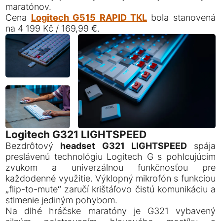
maratónov.
Cena
Logitech G515 RAPID TKL
bola stanovená
na 4 199 Kč / 169,99 €.
Logitech G321 LIGHTSPEED
Bezdrôtový
headset G321 LIGHTSPEED
spája
preslávenú technológiu Logitech G s pohlcujúcim
zvukom a univerzálnou funkčnosťou pre
každodenné využitie. Výklopný mikrofón s funkciou
„flip-to-mute“ zaručí krištáľovo čistú komunikáciu a
stlmenie jediným pohybom.
Na dlhé hráčske maratóny je G321 vybavený