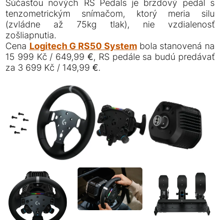
Súčasťou nových RS Pedals je brzdový pedál s
tenzometrickým snímačom, ktorý meria silu
(zvládne až 75kg tlak), nie vzdialenosť
zošliapnutia.
Cena
Logitech G RS50 System
bola stanovená na
15 999 Kč / 649,99 €, RS pedále sa budú predávať
za 3 699 Kč / 149,99 €.