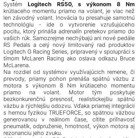
Systém
Logitech RS50, s výkonom 8 Nm
krútiaceho momentu priamo na volant, je viac než
len závodný volant. Inovácia tu presahuje samotnú
technológiu - ide o vytvorenie vzrušujúceho
pocitu, ktorý prináša adrenalín pretekov priamo do
vašich rúk. Samozrejme nechýbajú ani nové pedále
RS Pedals a celý nový limitovaný rad produktov
Logitech G Racing Series, pripravený v spolupráci s
tímom McLaren Racing ako oslava odkazu Bruce
McLarena.
Na rozdiel od systémov využívajúcich remene, či
prevody, priamy pohon prenáša spätnú väzbu z
motora s výkonom 8 Nm krútiaceho momentu
priamo na volant. Motor tým poskytuje
bezkonkurenčnú presnosť, realistickejšiu spätnú
väzbu a rýchlejšiu odozvu. Vďaka priamej integrácii
s hernou fyzikou TRUEFORCE, so spätnou väzbou
generovanou v reálnom čase, cítite priľnavosť
pneumatík, odpruženie, hmotnosť, výkon motora aj
rezonanciu jeho zvuku.