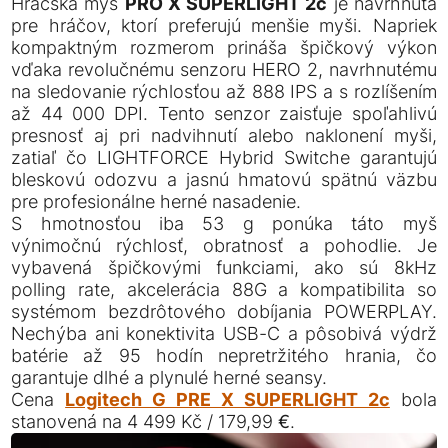
Hráčska myš
PRO X SUPERLIGHT 2c
je navrhnutá
pre hráčov, ktorí preferujú menšie myši. Napriek
kompaktným rozmerom prináša špičkový výkon
vďaka revolučnému senzoru HERO 2, navrhnutému
na sledovanie rýchlosťou až 888 IPS a s rozlíšením
až 44 000 DPI. Tento senzor zaisťuje spoľahlivú
presnosť aj pri nadvihnutí alebo naklonení myši,
zatiaľ čo LIGHTFORCE Hybrid Switche garantujú
bleskovú odozvu a jasnú hmatovú spätnú väzbu
pre profesionálne herné nasadenie.
S hmotnosťou iba 53 g ponúka táto myš
výnimočnú rýchlosť, obratnosť a pohodlie. Je
vybavená špičkovými funkciami, ako sú 8kHz
polling rate, akcelerácia 88G a kompatibilita so
systémom bezdrôtového dobíjania POWERPLAY.
Nechýba ani konektivita USB-C a pôsobivá výdrž
batérie až 95 hodín nepretržitého hrania, čo
garantuje dlhé a plynulé herné seansy.
Cena
Logitech G PRE X SUPERLIGHT 2c
bola
stanovená na 4 499 Kč / 179,99 €.