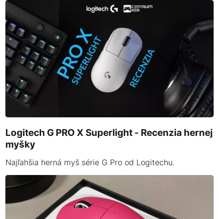
Logitech G PRO X Superlight - Recenzia hernej
myšky
Najľahšia herná myš série G Pro od Logitechu.