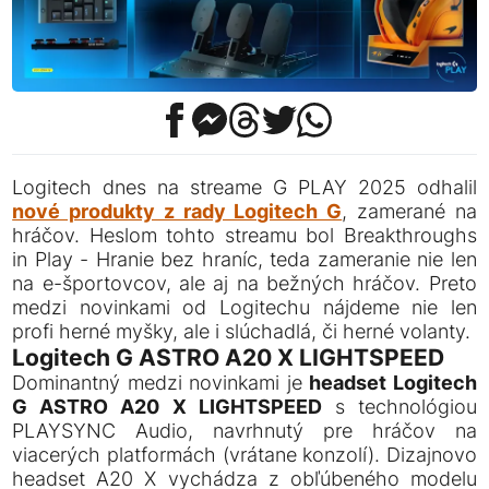
Logitech dnes na streame G PLAY 2025 odhalil
nové produkty z rady Logitech G
, zamerané na
hráčov. Heslom tohto streamu bol Breakthroughs
in Play - Hranie bez hraníc, teda zameranie nie len
na e-športovcov, ale aj na bežných hráčov. Preto
medzi novinkami od Logitechu nájdeme nie len
profi herné myšky, ale i slúchadlá, či herné volanty.
Logitech G ASTRO A20 X LIGHTSPEED
Dominantný medzi novinkami je
headset Logitech
G ASTRO A20 X LIGHTSPEED
s technológiou
PLAYSYNC Audio, navrhnutý pre hráčov na
viacerých platformách (vrátane konzolí). Dizajnovo
headset A20 X vychádza z obľúbeného modelu