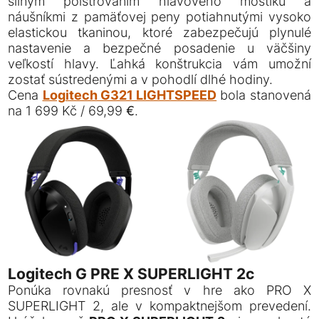
silným polstrovaním hlavového mostíku a
náušníkmi z pamäťovej peny potiahnutými vysoko
elastickou tkaninou, ktoré zabezpečujú plynulé
nastavenie a bezpečné posadenie u väčšiny
veľkostí hlavy. Ľahká konštrukcia vám umožní
zostať sústredenými a v pohodlí dlhé hodiny.
Cena
Logitech G321 LIGHTSPEED
bola stanovená
na 1 699 Kč / 69,99 €.
Logitech G PRE X SUPERLIGHT 2c
Ponúka rovnakú presnosť v hre ako PRO X
SUPERLIGHT 2, ale v kompaktnejšom prevedení.