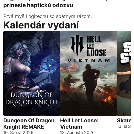
prinesie haptickú odozvu
Prvá myš Logitechu so spätným rázom.
Kalendár vydaní
Dungeon Of Dragon
Hell Let Loose:
Skates
Knight REMAKE
Vietnam
13. srpn
10. Srpna 2026
13. Augusta 2026