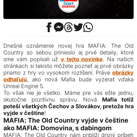
Dnešné oznámenie novej hra MAFIA: The Old
Country so sebou prinieslo aj prvé detaily, ktoré
sme vám popísali už
v tejto novinke
. Na našich
stránkach si takisto môžete pozrieť aj prvé obrázky
priamo z hry vo vysokom rozlíšení. Práve
obrázky
odhaľujú
, ako nová Mafia bude vyzerať vďaka
Unreal Engine 5.
To však nie je všetko. Máme pre vás ešte jednu,
skutočne pozitívnu správu. Nová
Mafia totiž
poteší všetkých Čechov a Slovákov, pretože hra
vyjde v češtine
!
MAFIA: The Old Country vyjde v češtine
ako MAFIA: Domovina, s dabingom
MAFIA: The Old Country nám priblíži drsný príbeh