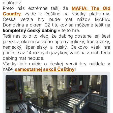
dialógov.
Preto nás extrémne teší, že
MAFIA: The Old
Country
vyjde v češtine na všetky platformy.
Česká verzia hry bude mať názov MAFIA:
Domovina a okrem CZ titulkov sa môžeme tešiť na
kompletný český dabing
v tejto hre.
Teší nás to o to viac, že dabing dostane len šesť
jazykov, okrem českého aj ten anglický, francúzsky,
nemecký, španielsky a ruský. Celkovo však hra
prinesie až 14 rôznych jazykov, väčšina z nich teda
dabing mať nebude.
Všetky informácie o českej verzii hry nájdete v
našej
samostatnej sekcii Češtiny
!