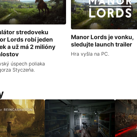
látor stredoveku
Manor Lords je vonku,
r Lords robí jeden
sledujte launch trailer
ek a už má 2 milióny
lostov
Hra vyšla na PC.
vský úspech poliaka
orza Styczeńa.
y