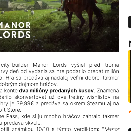
 city-builder Manor Lords vyšiel pred troma
vý deň od vydania sa hre podarilo predať milión
o. Hra sa predáva aj naďalej veľmi dobre, takmer
a dobrým dojmom hráčov.
a konte
dva milióny predaných kusov
. Znamená
arilo skonvertovať už dve tretiny wishlistov na
 hry je 39,99€ a predáva sa okrem Steamu aj na
ft Store.
me Pass, kde si ju mnoho hráčov zahralo takmer
a predáva skvele.
otili známkou 10/10 s týmto verdiktom: "
Manor