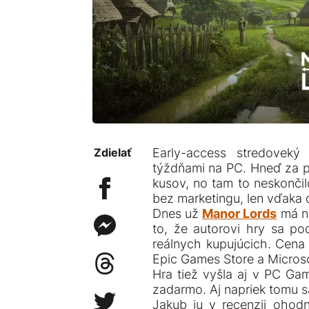
Zdielať
Early-access stredoveký
týždňami na PC. Hneď za pr
kusov, no tam to neskončil
bez marketingu, len vďak
Dnes už
Manor Lords
má n
to, že autorovi hry sa pod
reálnych kupujúcich. Cena
Epic Games Store a Microso
Hra tiež vyšla aj v PC Ga
zadarmo. Aj napriek tomu s
Jakub ju v recenzii ohodn