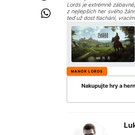
Lords je extrémně zábavné
z nejlepších her svého žánr
teď už dost tlachání, vrací
MANOR LORDS
Nakupujte hry a her
Lu