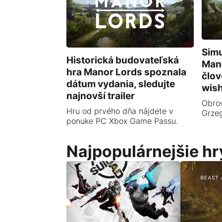
Simu
Historická budovateľská
Mano
hra Manor Lords spoznala
člov
dátum vydania, sledujte
wish
najnovší trailer
Obro
Hru od prvého dňa nájdete v
Grzeg
ponuke PC Xbox Game Passu.
Najpopulárnejšie hr