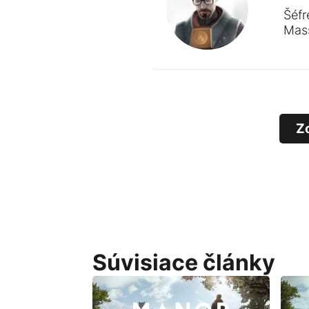
Šéfr
Mass
Z
Súvisiace články