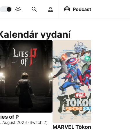
Podcast
Kalendár vydaní
ies of P
. August 2026 (Switch 2)
MARVEL Tōkon:
Hell Let 