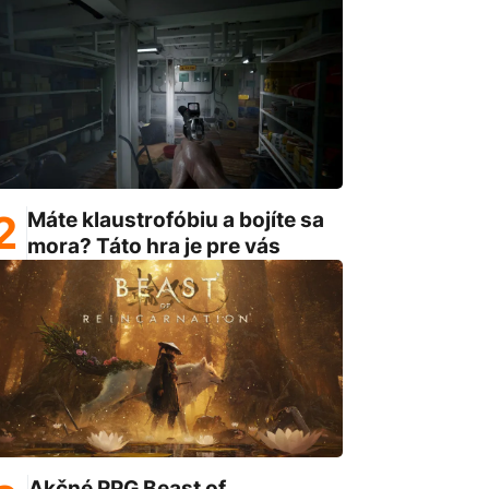
Máte klaustrofóbiu a bojíte sa
mora? Táto hra je pre vás
Akčné RPG Beast of