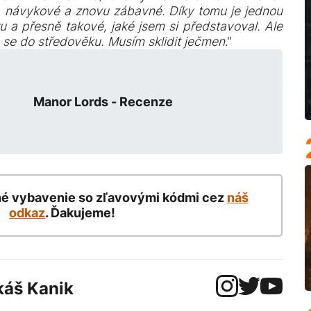
, návykové a znovu zábavné. Díky tomu je jednou
u a přesně takové, jaké jsem si představoval. Ale
m se do středověku. Musím sklidit ječmen
."
Manor Lords - Recenze
né vybavenie so zľavovými kódmi cez
náš
odkaz
. Ďakujeme!
káš Kanik