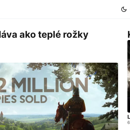
áva ako teplé rožky
L
6