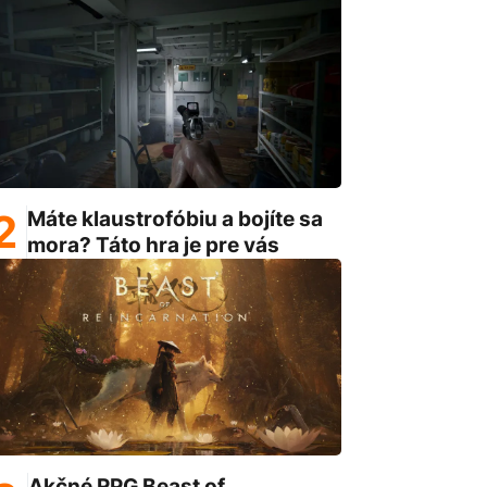
Máte klaustrofóbiu a bojíte sa
mora? Táto hra je pre vás
Akčné RPG Beast of