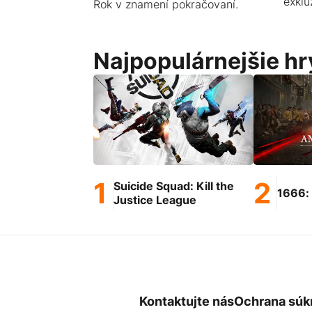
exklu
Rok v znamení pokračovaní.
Najpopulárnejšie hr
Suicide Squad: Kill the
1666:
Justice League
Kontaktujte nás
Ochrana súk