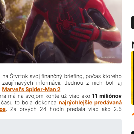
 na Štvrtok svoj finančný briefing, počas ktorého
zaujímavých informácii. Jednou z nich boli aj
y
Marvel's Spider-Man 2
.
 hra má na svojom konte už viac ako
11 miliónov
o času to bola dokonca
najrýchlejšie predávaná
os
. Za prvých 24 hodín predala viac ako 2.5