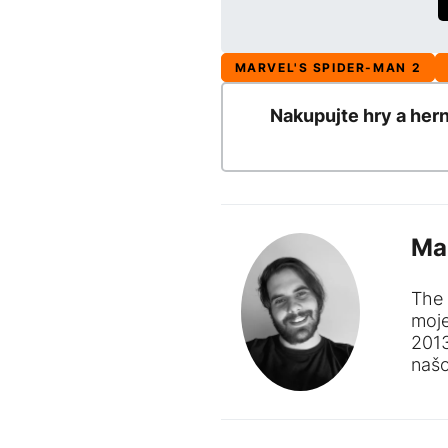
MARVEL'S SPIDER-MAN 2
Nakupujte hry a her
Ma
The 
moj
201
naš