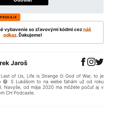
PREDAJE
né vybavenie so zľavovými kódmi cez
náš
odkaz
. Ďakujeme!
rek Jaroš
Last of Us, Life is Strange či God of War, to je
e 😄 S Lukášom to na webe ťahám už od roku
3. Navyše, od mája 2020 ma môžete počuť aj v
om CH Podcaste.