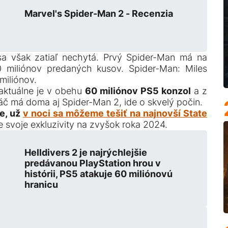
Marvel's Spider-Man 2 - Recenzia
a však zatiaľ nechytá. Prvý Spider-Man má na
 miliónov predaných kusov. Spider-Man: Miles
miliónov.
aktuálne je v obehu
60 miliónov PS5 konzol
a z
áč má doma aj Spider-Man 2, ide o skvelý počin.
e, už
v noci sa môžeme tešiť na najnovší State
svoje exkluzivity na zvyšok roka 2024.
Helldivers 2 je najrýchlejšie
predávanou PlayStation hrou v
histórii, PS5 atakuje 60 miliónovú
hranicu