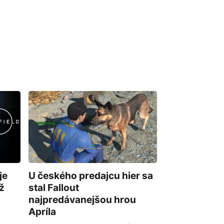
je
U českého predajcu hier sa
ž
stal Fallout
najpredávanejšou hrou
Apríla