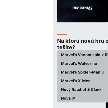
Na ktorú novú hru 
tešíte?
Marvel's Venom spin-off
Marvel's Wolverine
Marvel's Spider-Man 3
Marvel's X-Men
Nový Ratchet & Clank
Nová IP