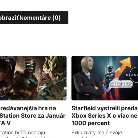
obraziť komentáre (0)
redávanejšia hra na
Starfield vystrelil preda
Station Store za Január
Xbox Series X o viac ne
TA V
1000 percent
tation hráči nehrajú
Exkluzivity majú svoje