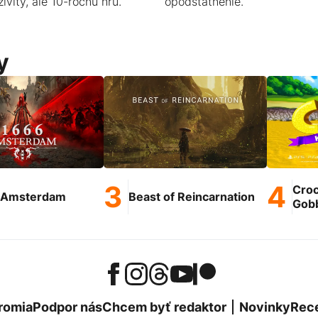
zivity, ale 10-ročnú hru.
opodstatnenie.
y
Croc
 Amsterdam
Beast of Reincarnation
Gob
romia
Podpor nás
Chcem byť redaktor
Novinky
Rec