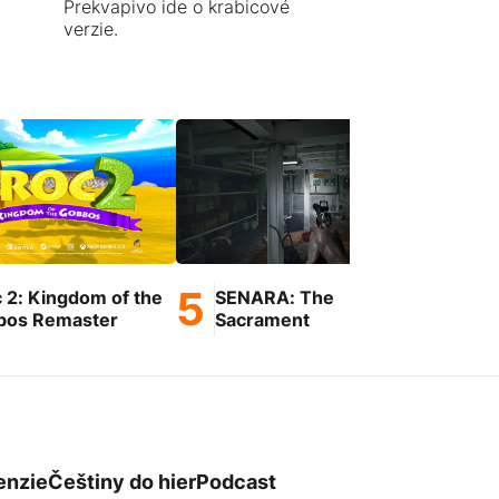
Prekvapivo ide o krabicové
verzie.
 2: Kingdom of the
SENARA: The
Em
bos Remaster
Sacrament
Fir
enzie
Češtiny do hier
Podcast