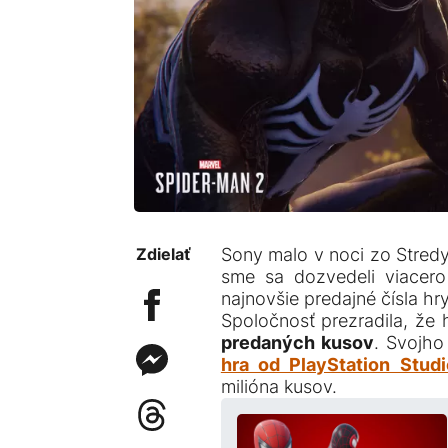
Zdielať
Sony malo v noci zo Stredy
sme sa dozvedeli viacero 
najnovšie predajné čísla hr
Spoločnosť prezradila, že
predaných kusov
. Svojh
hra od PlayStation Studi
milióna kusov.