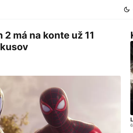
 2 má na konte už 11
 kusov
L
6