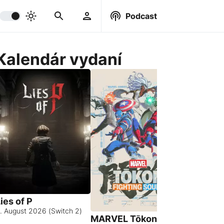
Podcast
Kalendár vydaní
ies of P
. August 2026 (Switch 2)
MARVEL Tōkon:
Hell Let 