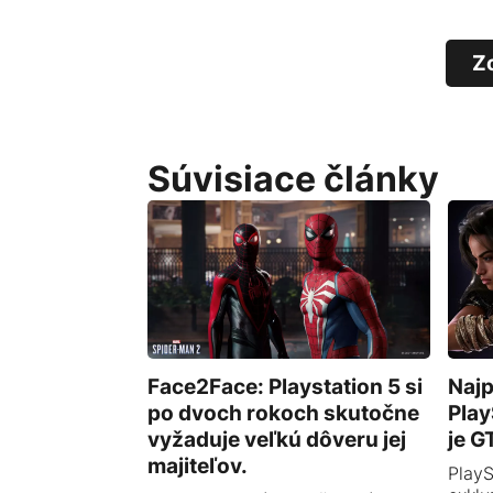
Z
Súvisiace články
Face2Face: Playstation 5 si
Najp
po dvoch rokoch skutočne
Play
vyžaduje veľkú dôveru jej
je G
majiteľov.
PlayS