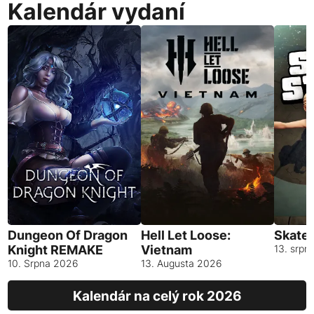
Kalendár vydaní
Dungeon Of Dragon
Hell Let Loose:
Skates
Knight REMAKE
Vietnam
13. srpn
10. Srpna 2026
13. Augusta 2026
Kalendár na celý rok 2026