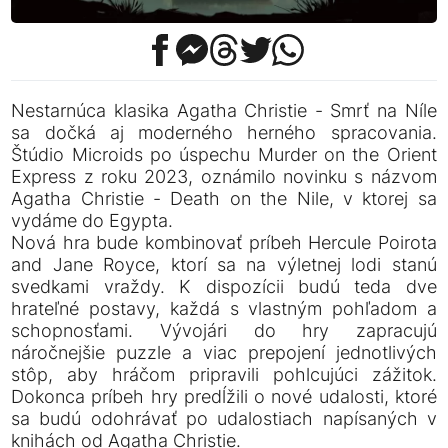
Nestarnúca klasika Agatha Christie - Smrť na Níle
sa dočká aj moderného herného spracovania.
Štúdio Microids po úspechu Murder on the Orient
Express z roku 2023, oznámilo novinku s názvom
Agatha Christie - Death on the Nile, v ktorej sa
vydáme do Egypta.
Nová hra bude kombinovať príbeh Hercule Poirota
and Jane Royce, ktorí sa na výletnej lodi stanú
svedkami vraždy. K dispozícii budú teda dve
hrateľné postavy, každá s vlastným pohľadom a
schopnosťami. Vývojári do hry zapracujú
náročnejšie puzzle a viac prepojení jednotlivých
stôp, aby hráčom pripravili pohlcujúci zážitok.
Dokonca príbeh hry predĺžili o nové udalosti, ktoré
sa budú odohrávať po udalostiach napísaných v
knihách od Agatha Christie.