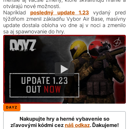
otvárajú nové možnosti.
Napríklad
posledný update 1.23
vydaný pred
týždňom zmenil základňu Vybor Air Base, masívny
update dostala obloha vo dne aj v noci a zmenilo
sa aj spawnovanie do hry.
DAYZ
Nakupujte hry a herné vybavenie so
zľavovými kódmi cez
náš odkaz
. Ďakujeme!