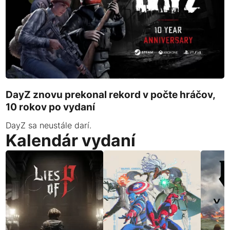
DayZ znovu prekonal rekord v počte hráčov,
10 rokov po vydaní
DayZ sa neustále darí.
Kalendár vydaní