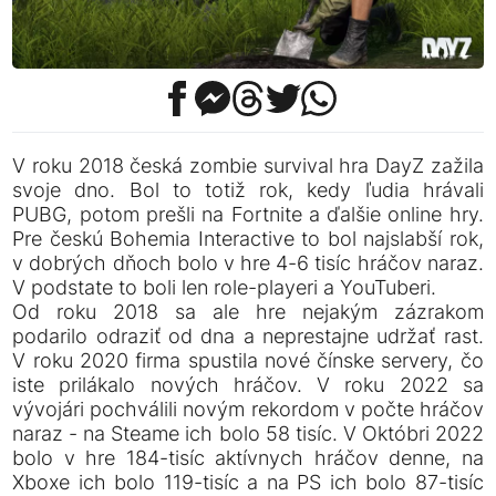
V roku 2018 česká zombie survival hra DayZ zažila
svoje dno. Bol to totiž rok, kedy ľudia hrávali
PUBG, potom prešli na Fortnite a ďalšie online hry.
Pre českú Bohemia Interactive to bol najslabší rok,
v dobrých dňoch bolo v hre 4-6 tisíc hráčov naraz.
V podstate to boli len role-playeri a YouTuberi.
Od roku 2018 sa ale hre nejakým zázrakom
podarilo odraziť od dna a neprestajne udržať rast.
V roku 2020 firma spustila nové čínske servery, čo
iste prilákalo nových hráčov. V roku 2022 sa
vývojári pochválili novým rekordom v počte hráčov
naraz - na Steame ich bolo 58 tisíc. V Októbri 2022
bolo v hre 184-tisíc aktívnych hráčov denne, na
Xboxe ich bolo 119-tisíc a na PS ich bolo 87-tisíc