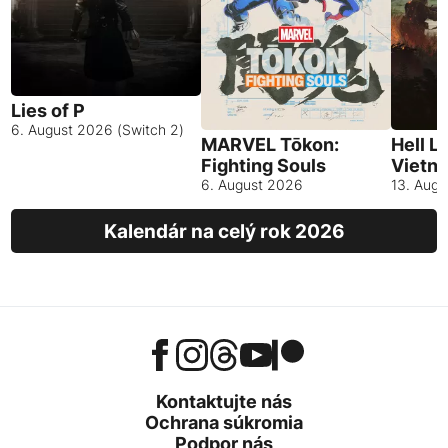
Lies of P
6. August 2026 (Switch 2)
MARVEL Tōkon:
Hell L
Fighting Souls
Vietn
6. August 2026
13. Aug
Kalendár na celý rok 2026
Kontaktujte nás
Ochrana súkromia
Podpor nás