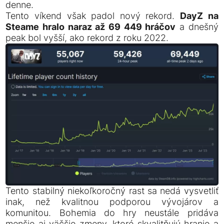
denne.
Tento víkend však padol nový rekord.
DayZ na
Steame hralo naraz až 69 449 hráčov
a dnešný
peak bol vyšší, ako rekord z roku 2022.
Tento stabilný niekoľkoročný rast sa nedá vysvetliť
inak, než kvalitnou podporou vývojárov a
komunitou. Bohemia do hry neustále pridáva
menšie aj väčšie zmeny, ktoré skvalitňujú hranie a