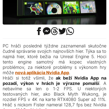
PC hráči posledné týždne zaznamenali skutočne
čudné správanie svojich najnovších hier. Týka sa to
najmä hier, ktoré bežia na Unreal Engine 5. Hoci
tento engine samotný má kopec vlastných
problémov, za niektoré problémy s výkonom hry
môže
nová aplikácia Nvidia App
.
Hráči si totiž všimli, že
ak beží Nvidia App na
pozadí, výkon v hrách je výrazne pomalší
. A
nebavíme sa len o 1-2 FPS. U niektorých
testovaných hier, ako Black Myth Wukong, je
rozdiel FPS v 4K na karte RTX4080 Super až 11%.
Hráč s nickom Fister nameral 128,7 fps bez Nvidia