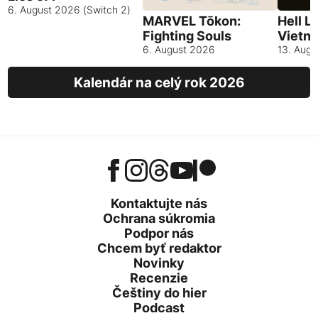
6. August 2026 (Switch 2)
MARVEL Tōkon:
Hell L
Fighting Souls
Vietn
6. August 2026
13. Aug
Kalendár na celý rok 2026
Kontaktujte nás
Ochrana súkromia
Podpor nás
Chcem byť redaktor
Novinky
Recenzie
Češtiny do hier
Podcast