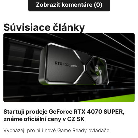
Zobraziť komentáre (0)
Súvisiace články
Startují prodeje GeForce RTX 4070 SUPER,
známe oficiální ceny v CZ SK
Vycházeji pro ni i nové Game Ready ovladače.