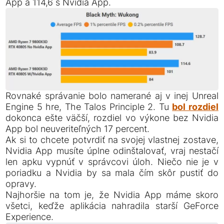
App a 114,6 s Nvidia App.
Rovnaké správanie bolo namerané aj v inej Unreal
Engine 5 hre, The Talos Principle 2. Tu
bol rozdiel
dokonca ešte väčší, rozdiel vo výkone bez Nvidia
App bol neuveriteľných 17 percent.
Ak si to chcete potvrdiť na svojej vlastnej zostave,
Nvidia App musíte úplne odinštalovať, vraj nestačí
len apku vypnúť v správcovi úloh. Niečo nie je v
poriadku a Nvidia by sa mala čím skôr pustiť do
opravy.
Najhoršie na tom je, že Nvidia App máme skoro
všetci, keďže aplikácia nahradila starší GeForce
Experience.