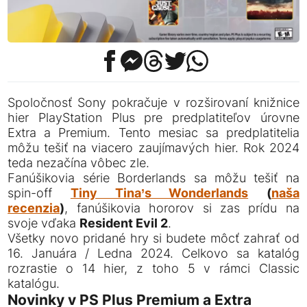
Spoločnosť Sony pokračuje v rozširovaní knižnice
hier PlayStation Plus pre predplatiteľov úrovne
Extra a Premium. Tento mesiac sa predplatitelia
môžu tešiť na viacero zaujímavých hier. Rok 2024
teda nezačína vôbec zle.
Fanúšikovia série Borderlands sa môžu tešiť na
spin-off
Tiny Tina’s Wonderlands
(
naša
recenzia
)
, fanúšikovia hororov si zas prídu na
svoje vďaka
Resident Evil 2
.
Všetky novo pridané hry si budete môcť zahrať od
16. Januára / Ledna 2024. Celkovo sa katalóg
rozrastie o 14 hier, z toho 5 v rámci Classic
katalógu.
Novinky v PS Plus Premium a Extra