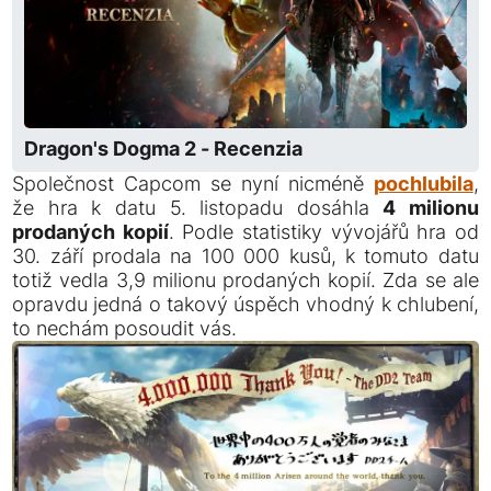
Dragon's Dogma 2 - Recenzia
Společnost Capcom se nyní nicméně
pochlubila
,
že hra k datu 5. listopadu dosáhla
4 milionu
prodaných kopií
. Podle statistiky vývojářů hra od
30. září prodala na 100 000 kusů, k tomuto datu
totiž vedla 3,9 milionu prodaných kopií. Zda se ale
opravdu jedná o takový úspěch vhodný k chlubení,
to nechám posoudit vás.