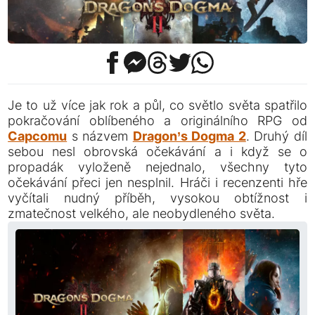
Je to už více jak rok a půl, co světlo světa spatřilo
pokračování oblíbeného a originálního RPG od
Capcomu
s názvem
Dragon’s Dogma 2
. Druhý díl
sebou nesl obrovská očekávání a i když se o
propadák vyloženě nejednalo, všechny tyto
očekávání přeci jen nesplnil. Hráči i recenzenti hře
vyčítali nudný příběh, vysokou obtížnost i
zmatečnost velkého, ale neobydleného světa.