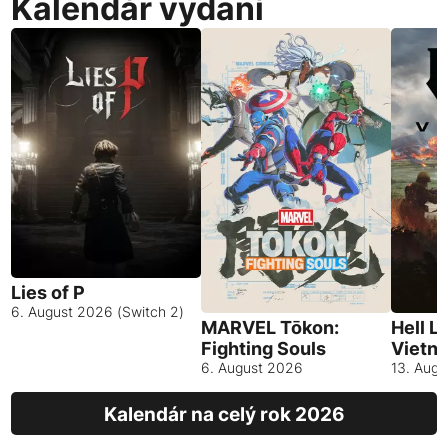
Kalendár vydaní
Lies of P
6. August 2026 (Switch 2)
MARVEL Tōkon:
Hell L
Fighting Souls
Vietn
6. August 2026
13. Aug
Kalendár na celý rok 2026