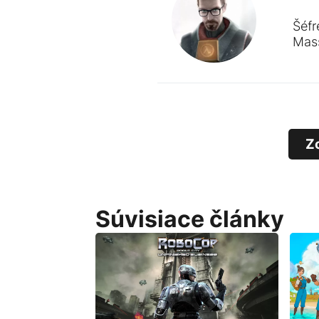
Šéfr
Mass
Z
Súvisiace články