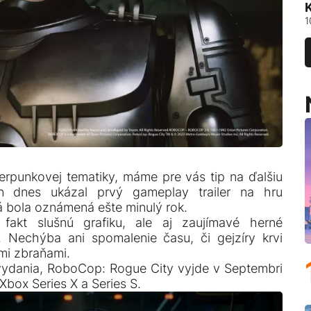
1
erpunkovej tematiky, máme pre vás tip na ďalšiu
n dnes ukázal prvý gameplay trailer na hru
á bola oznámená ešte minulý rok.
 fakt slušnú grafiku, ale aj zaujímavé herné
 Nechýba ani spomalenie času, či gejzíry krvi
mi zbraňami.
 vydania, RoboCop: Rogue City vyjde v Septembri
Xbox Series X a Series S.