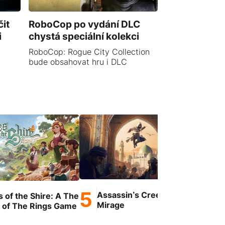
it
RoboCop po vydání DLC
i
chystá speciální kolekci
RoboCop: Rogue City Collection
bude obsahovat hru i DLC
Assassin’s Creed
s of the Shire: A The
Pro
Mirage
 of The Rings Game