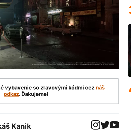
né vybavenie so zľavovými kódmi cez
náš
odkaz
. Ďakujeme!
káš Kanik