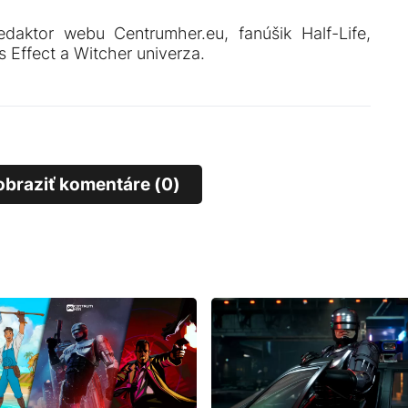
edaktor webu Centrumher.eu, fanúšik Half-Life,
 Effect a Witcher univerza.
obraziť komentáre (0)