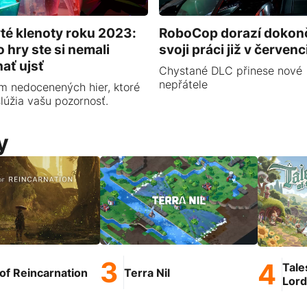
té klenoty roku 2023:
RoboCop dorazí dokonč
o hry ste si nemali
svoji práci již v červenc
ať ujsť
Chystané DLC přinese nové
nepřátele
m nedocenených hier, ktoré
slúžia vašu pozornosť.
y
Tale
of Reincarnation
Terra Nil
Lord