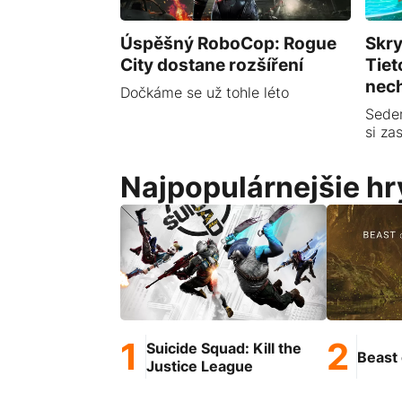
Úspěšný RoboCop: Rogue
Skry
City dostane rozšíření
Tiet
nech
Dočkáme se už tohle léto
Sede
si za
Najpopulárnejšie hr
Suicide Squad: Kill the
Beast 
Justice League