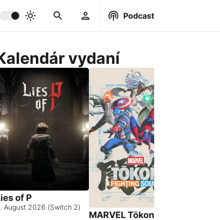
Podcast
Kalendár vydaní
ies of P
. August 2026 (Switch 2)
MARVEL Tōkon:
Hell Let 