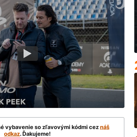
né vybavenie so zľavovými kódmi cez
náš
odkaz
. Ďakujeme!