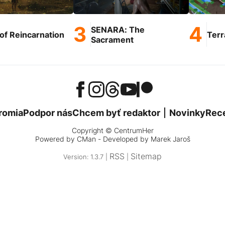
SENARA: The
of Reincarnation
Terr
Sacrament
romia
Podpor nás
Chcem byť redaktor
Novinky
Rec
Copyright © CentrumHer
Powered by
CMan
- Developed by Marek Jaroš
RSS
Sitemap
Version: 1.3.7 |
|