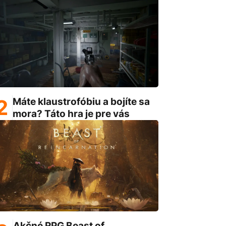
Máte klaustrofóbiu a bojíte sa
mora? Táto hra je pre vás
Akčné RPG Beast of