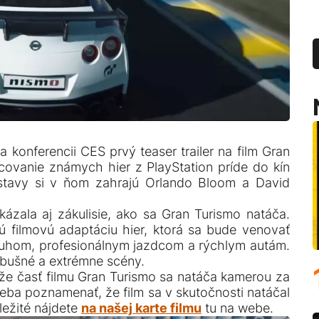
 konferencii CES prvý teaser trailer na film Gran
covanie známych hier z PlayStation príde do kín
stavy si v ňom zahrajú Orlando Bloom a David
ázala aj zákulisie, ako sa Gran Turismo natáča.
ú filmovú adaptáciu hier, ktorá sa bude venovať
uhom, profesionálnym jazdcom a rýchlym autám.
bušné a extrémne scény.
ť, že časť filmu Gran Turismo sa natáča kamerou za
reba poznamenať, že film sa v skutočnosti natáčal
ležité nájdete
na našej karte filmu
tu na webe.