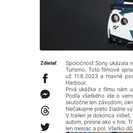
Zdielať
Spoločnosť Sony ukázala na
Turismo. Toto filmové spra
už 11.8.2023 a hlavné po
Harbour.
Prvá ukážka z filmu nám uk
Podľa všetkého ide o vern
skutočne len závodom, okr
Nečakajme preto žiadne vý
V traileri je dokonca vidie
autom, presne ako v hre. T
len mesiac a pol. Všetko dô