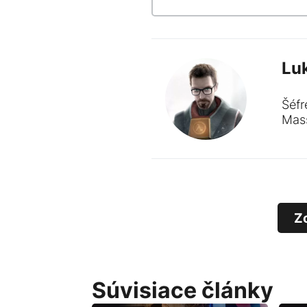
Lu
Šéfr
Mass
Z
Súvisiace články