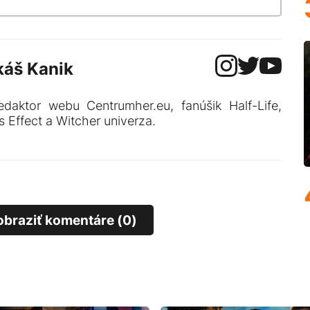
káš Kanik
edaktor webu Centrumher.eu, fanúšik Half-Life,
 Effect a Witcher univerza.
obraziť komentáre (0)