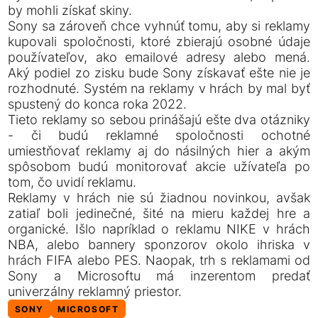
by mohli získať skiny.
Sony sa zároveň chce vyhnúť tomu, aby si reklamy
kupovali spoločnosti, ktoré zbierajú osobné údaje
používateľov, ako emailové adresy alebo mená.
Aký podiel zo zisku bude Sony získavať ešte nie je
rozhodnuté. Systém na reklamy v hrách by mal byť
spustený do konca roka 2022.
Tieto reklamy so sebou prinášajú ešte dva otázniky
- či budú reklamné spoločnosti ochotné
umiestňovať reklamy aj do násilných hier a akým
spôsobom budú monitorovať akcie užívateľa po
tom, čo uvidí reklamu.
Reklamy v hrách nie sú žiadnou novinkou, avšak
zatiaľ boli jedinečné, šité na mieru každej hre a
organické. Išlo napríklad o reklamu NIKE v hrách
NBA, alebo bannery sponzorov okolo ihriska v
hrách FIFA alebo PES. Naopak, trh s reklamami od
Sony a Microsoftu má inzerentom predať
univerzálny reklamný priestor.
SONY
MICROSOFT