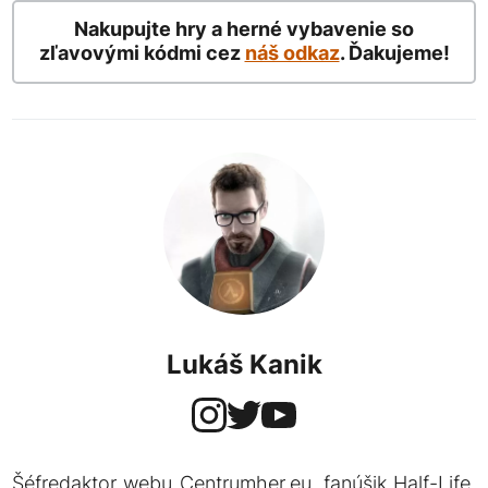
Nakupujte hry a herné vybavenie so
zľavovými kódmi cez
náš odkaz
. Ďakujeme!
Lukáš Kanik
Šéfredaktor webu Centrumher.eu, fanúšik Half-Life,