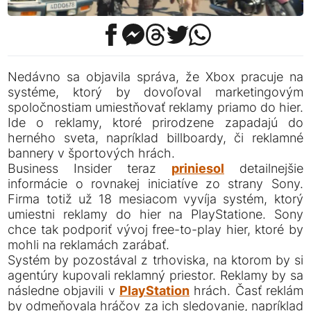
Nedávno sa objavila správa, že Xbox pracuje na
systéme, ktorý by dovoľoval marketingovým
spoločnostiam umiestňovať reklamy priamo do hier.
Ide o reklamy, ktoré prirodzene zapadajú do
herného sveta, napríklad billboardy, či reklamné
bannery v športových hrách.
Business Insider teraz
priniesol
detailnejšie
informácie o rovnakej iniciatíve zo strany Sony.
Firma totiž už 18 mesiacom vyvíja systém, ktorý
umiestni reklamy do hier na PlayStatione. Sony
chce tak podporiť vývoj free-to-play hier, ktoré by
mohli na reklamách zarábať.
Systém by pozostával z trhoviska, na ktorom by si
agentúry kupovali reklamný priestor. Reklamy by sa
následne objavili v
PlayStation
hrách. Časť reklám
by odmeňovala hráčov za ich sledovanie, napríklad