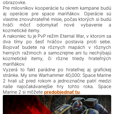
obrazovke.
Pre milovníkov kooperácie tu okrem kampane budú
aj operácie pre space mariňákov. Operácie sú
vlastne znovuhrateľné misie, počas ktorých si budú
hráči môcť odomykať nové vybavenie a
kozmetické itemy.
A nakoniec tu je PvP režim Eternal War, v ktorom sa
dva tímy po šesť hráčov postavia proti sebe.
Bojovať budete na rôznych mapách v rôznych
herných ražimoch a samozrejme ani tu nechýbajú
kozmetické itemy, či rôzne triedy hrateľných
mariňákov.
Vyzerá to fakt parádne po hrateľnej aj grafickej
stránke. My sme Warhammer 40,000: Space Marine
2 hrali už pred rokom a jednoznačne patrí medzi
naše najočakávanejšie hry tohto roka. Space
Marine 2 si môžete
predobjednať tu
.