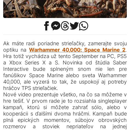
Ak máte radi poriadne strieľačky, zamerajte svoju
optiku na
Warhammer 40,000: Space Marine 2
.
Hra totiž vychádza už tento September na PC, PS5
a Xbox Series X a S. Novinka od štúdia Saber
Interactive bude splneným snom nie len pre
fanúšikov Space Marine alebo sveta Warhammer
40,000, ale vyzerá to tak, že uspokojí aj potreby
hráčov TPS strieľačiek.
Nové video prezentuje všetko, na čo sa môžeme v
hre tešiť. V prvom rade je to rozsiahla singleplayer
kampaň, ktorú si môžete zahrať sólo, alebo v
kooperácii s ďalšími dvoma hráčmi. Kampaň bude
plná epických momentov, súbojov obrovských
rozmerov a stoviek nepriateľov na jednej