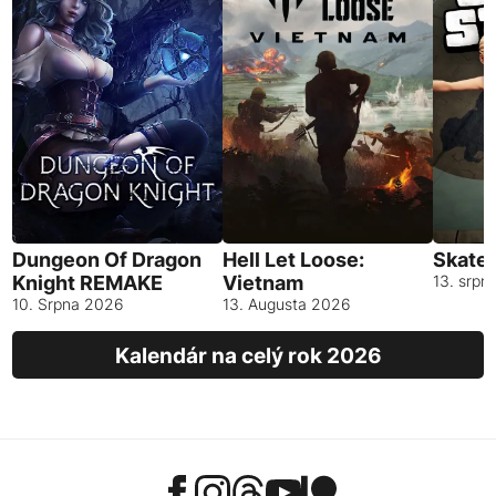
Dungeon Of Dragon
Hell Let Loose:
Skates
Knight REMAKE
Vietnam
13. srpn
10. Srpna 2026
13. Augusta 2026
Kalendár na celý rok 2026