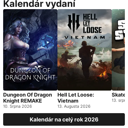
Kalendár vydaní
Dungeon Of Dragon
Hell Let Loose:
Skates
Knight REMAKE
Vietnam
13. srpn
10. Srpna 2026
13. Augusta 2026
Kalendár na celý rok 2026