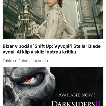
Bizar v podání Shift Up: Vývojáři Stellar Blade
vydali AI klip a sklízí ostrou kritiku
Tohle se úplně nepovedlo