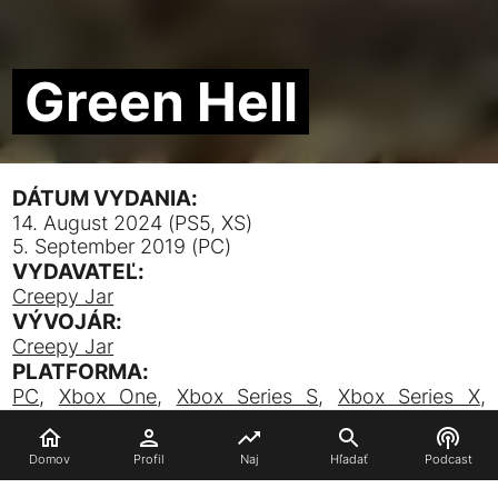
Green Hell
DÁTUM VYDANIA:
14. August 2024 (PS5, XS)
5. September 2019 (PC)
VYDAVATEĽ:
Creepy Jar
VÝVOJÁR:
Creepy Jar
PLATFORMA:
PC
,
Xbox One
,
Xbox Series S
,
Xbox Series X
,
PlayStation 4
,
PlayStation 5
ŽÁNER:
Domov
Profil
Naj
Hľadať
Podcast
Open World
,
Survival
,
Kooperatívna
POPIS: