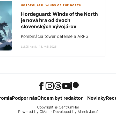
HORDEGUARD: WINDS OF THE NORTH
Hordeguard: Winds of the North
je nová hra od dvoch
slovenských vývojárov
Kombinácia tower defense a ARPG.
Lukáš Kanik | 15. Máj 2025
romia
Podpor nás
Chcem byť redaktor
Novinky
Rec
Copyright © CentrumHer
Powered by
CMan
- Developed by Marek Jaroš