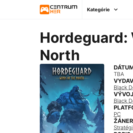
Kategórie
Hordeguard: 
North
DÁTUM
TBA
VYDAV
Black 
VÝVOJ
Black 
PLATF
PC
ŽÁNER
Stratég