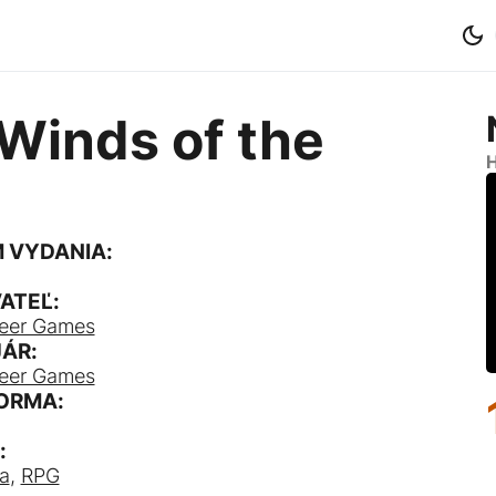
Winds of the
H
 VYDANIA:
ATEĽ:
Deer Games
ÁR:
Deer Games
ORMA:
:
ia
,
RPG