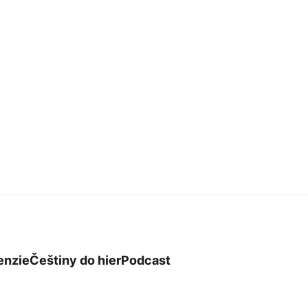
enzie
Češtiny do hier
Podcast