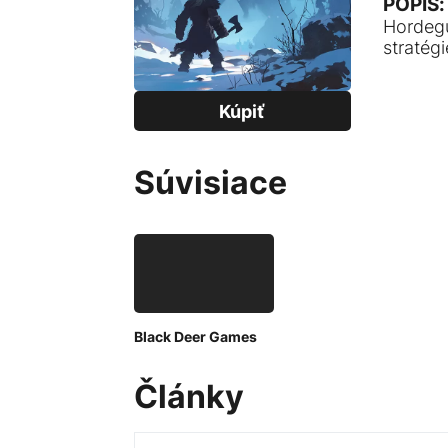
POPIS:
Hordeg
stratég
Kúpiť
Súvisiace
Black Deer Games
Články