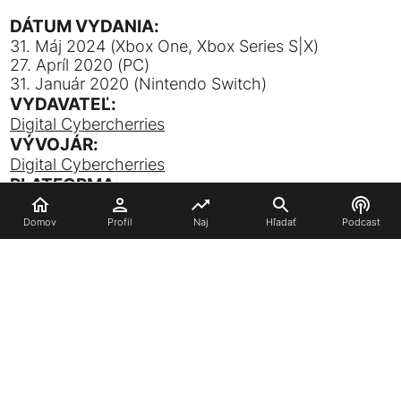
DÁTUM VYDANIA:
31. Máj 2024 (Xbox One, Xbox Series S|X)
27. Apríl 2020 (PC)
31. Január 2020 (Nintendo Switch)
VYDAVATEĽ:
Digital Cybercherries
VÝVOJÁR:
Digital Cybercherries
PLATFORMA:
PC
,
Xbox One
,
Xbox Series S
,
Xbox Series X
,
Nintendo Switch
Domov
Profil
Naj
Hľadať
Podcast
ŽÁNER:
Akčná
,
Kooperatívna
,
Adventúra
,
FPS
,
TPS
POPIS:
Hypercharge je akčná figúrková strieľačka z
pohľadu prvej a tretej osoby, o ktorej si vždy
sníval! Vezmite svojich priateľov, plňte ciele, bráňte
Hypercore pred vlnami ozbrojených hračiek a
spoločne porazte Major Evil v príbehovej kampani!