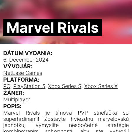
Marvel Rivals
DÁTUM VYDANIA:
6. December 2024
VÝVOJÁR:
NetEase Games
PLATFORMA:
PC
,
PlayStation 5
,
Xbox Series S
,
Xbox Series X
ŽÁNER:
Multiplayer
POPIS:
Marvel Rivals je tímová PVP strieľačka so
superhrdinami! Zostavte hviezdnu marvelovskú
jednotku, vymyslite nespočetné stratégie
kombinovaním schopností, aby ste vytvorili