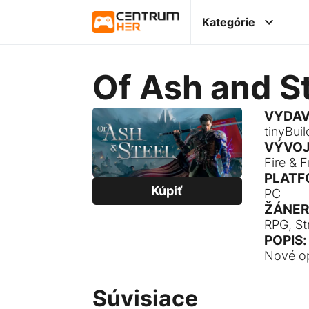
Kategórie
Of Ash and S
VYDAV
tinyBuil
VÝVOJ
Fire & F
PLATF
Kúpiť
PC
ŽÁNER
RPG
,
St
POPIS:
Nové op
Súvisiace