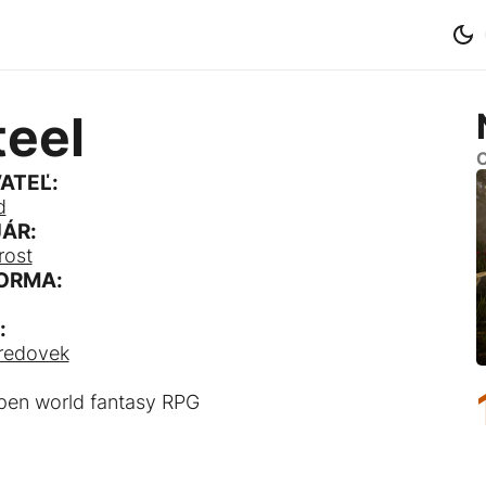
teel
O
ATEĽ:
d
ÁR:
rost
ORMA:
:
redovek
en world fantasy RPG