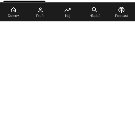
Domov
Profil
Naj
Hľadať
Podcast
Clair Obscur:
Expedition 33
Články
SANDFALL INTERACTIVE
Francie udělila
vývojářům Clair
Obscur rytířské tituly