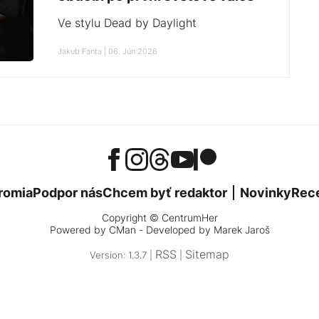
Ve stylu Dead by Daylight
Jakub Fanta | 06. Jún 2026
romia
Podpor nás
Chcem byť redaktor
Novinky
Rec
Copyright © CentrumHer
Powered by
CMan
- Developed by Marek Jaroš
RSS
Sitemap
Version: 1.3.7 |
|