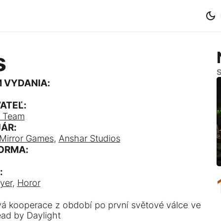
s
S
 VYDANIA:
ATEĽ:
r Team
ÁR:
Mirror Games
,
Anshar Studios
ORMA:
:
yer
,
Horor
á kooperace z období po první světové válce ve
ead by Daylight