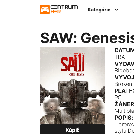
Kategórie
SAW: Genesi
DÁTUM
TBA
VYDAV
Bloobe
VÝVOJ
Broken 
PLATF
PC
ŽÁNER
Multipla
POPIS:
Hororov
Kúpiť
stylu D