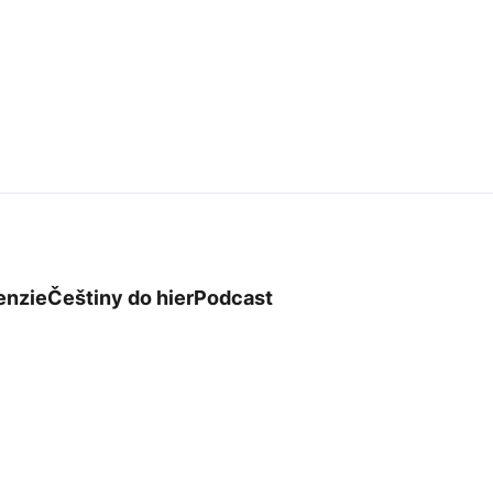
enzie
Češtiny do hier
Podcast