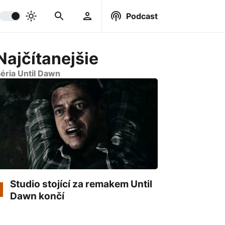
Podcast
Najčítanejšie
éria Until Dawn
Studio stojící za remakem Until
Dawn končí