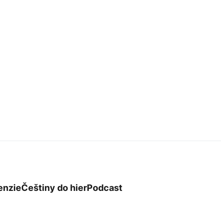
enzie
Češtiny do hier
Podcast