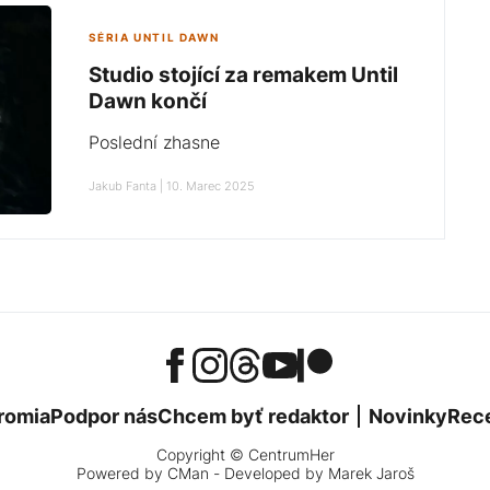
SÉRIA UNTIL DAWN
Studio stojící za remakem Until
Dawn končí
Poslední zhasne
Jakub Fanta | 10. Marec 2025
romia
Podpor nás
Chcem byť redaktor
Novinky
Rec
Copyright © CentrumHer
Powered by
CMan
- Developed by Marek Jaroš