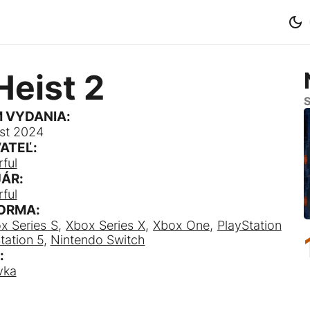
eist 2
S
 VYDANIA:
st 2024
ATEĽ:
ful
ÁR:
ful
ORMA:
x Series S
,
Xbox Series X
,
Xbox One
,
PlayStation
tation 5
,
Nintendo Switch
:
vka