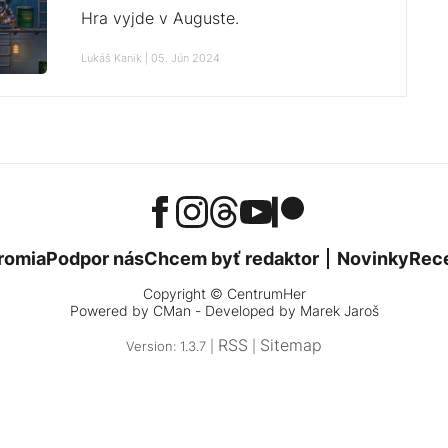
Hra vyjde v Auguste.
Lukáš Kanik | 05. Jún 2024
romia
Podpor nás
Chcem byť redaktor
Novinky
Rec
Copyright © CentrumHer
Powered by
CMan
- Developed by Marek Jaroš
RSS
Sitemap
Version: 1.3.7 |
|