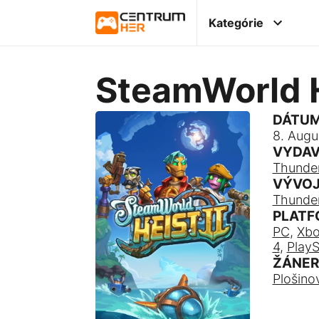
Kategórie
SteamWorld H
DÁTUM
8. Augu
VYDAV
Thunder
VÝVOJ
Thunder
PLATF
PC
,
Xbo
4
,
PlayS
ŽÁNER
Plošino