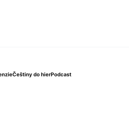
enzie
Češtiny do hier
Podcast