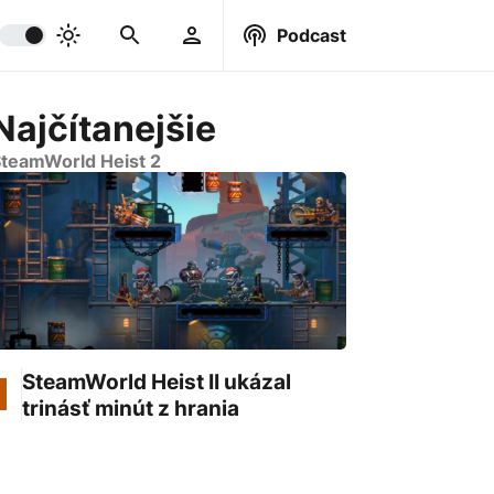
Podcast
Najčítanejšie
teamWorld Heist 2
SteamWorld Heist II ukázal
trinásť minút z hrania