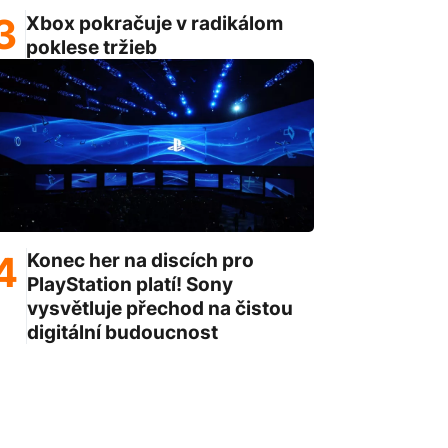
Xbox pokračuje v radikálom
poklese tržieb
Konec her na discích pro
PlayStation platí! Sony
vysvětluje přechod na čistou
digitální budoucnost