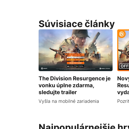
Súvisiace články
The Division Resurgence je
Nový
vonku úplne zdarma,
Res
sledujte trailer
vyda
Vyšla na mobilné zariadenia
Pozri
Najpopulárnejšie hr