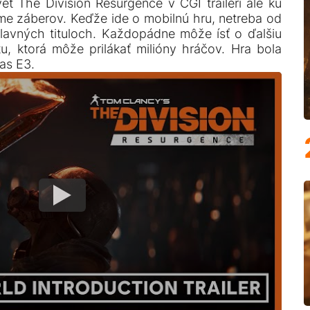
vet The Division Resurgence v CGI traileri ale ku
game záberov. Keďže ide o mobilnú hru, netreba od
hlavných tituloch. Každopádne môže ísť o ďalšiu
tu, ktorá môže prilákať milióny hráčov. Hra bola
as E3.