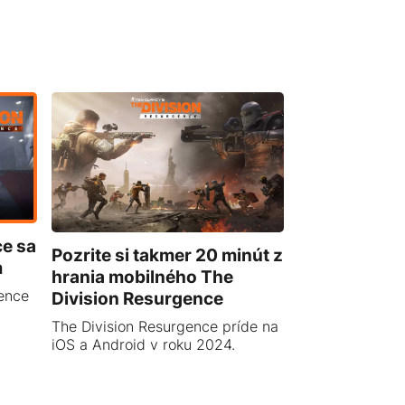
ce sa
Pozrite si takmer 20 minút z
m
hrania mobilného The
ence
Division Resurgence
The Division Resurgence príde na
iOS a Android v roku 2024.