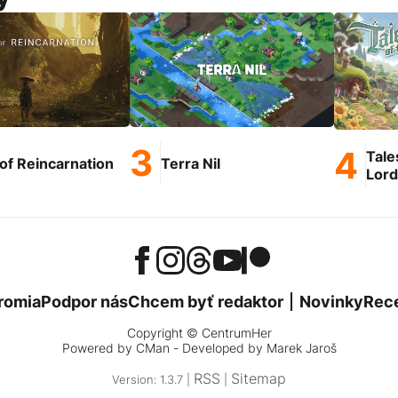
Tale
of Reincarnation
Terra Nil
Lord
romia
Podpor nás
Chcem byť redaktor
Novinky
Rec
Copyright © CentrumHer
Powered by
CMan
- Developed by Marek Jaroš
RSS
Sitemap
Version: 1.3.7 |
|