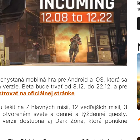
1
 chystaná mobilná hra pre Android a iOS, ktorá sa
ta verzie. Beta bude trvať od 8.12. do 22.12. a pre
strovať na oficiálnej stránke
.
tešiť na 7 hlavných misií, 12 vedľajších misií, 3
 v otvoreném svete a denné a týždenné questy.
verzii dostupná aj Dark Zóna, ktorá ponúkne