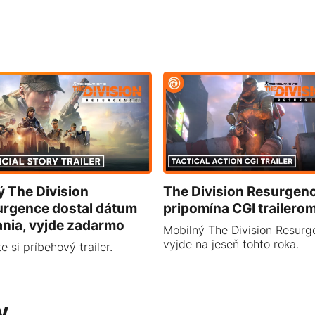
 The Division
The Division Resurgen
urgence dostal dátum
pripomína CGI trailero
nia, vyjde zadarmo
Mobilný The Division Resurg
vyjde na jeseň tohto roka.
te si príbehový trailer.
y