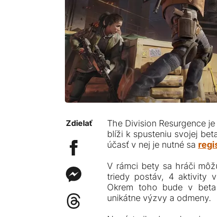
Zdielať
The Division Resurgence je
blíži k spusteniu svojej be
účasť v nej je nutné sa
regi
V rámci bety sa hráči môžu 
triedy postáv, 4 aktivity
Okrem toho bude v beta 
unikátne výzvy a odmeny.