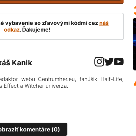
né vybavenie so zľavovými kódmi cez
náš
odkaz
. Ďakujeme!
káš Kanik
edaktor webu Centrumher.eu, fanúšik Half-Life,
 Effect a Witcher univerza.
obraziť komentáre (0)