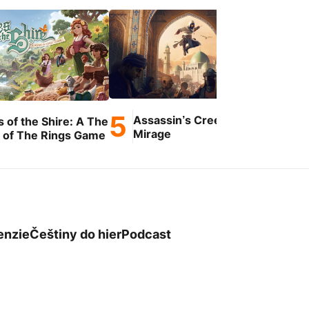
Assassin’s Creed
Ste
s of the Shire: A The
Mirage
 of The Rings Game
enzie
Češtiny do hier
Podcast