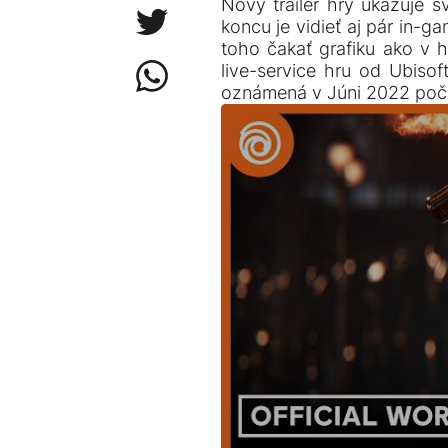
Nový trailer hry ukazuje s
koncu je vidieť aj pár in-
toho čakať grafiku ako v 
live-service hru od Ubisof
oznámená v Júni 2022 poč