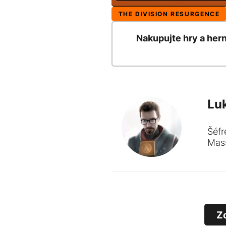
THE DIVISION RESURGENCE
Nakupujte hry a her
Lu
Šéfr
Mass
Z