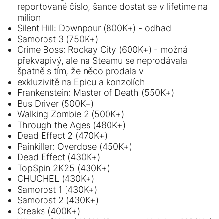
reportované číslo, šance dostat se v lifetime na
milion
Silent Hill: Downpour (800K+) - odhad
Samorost 3 (750K+)
Crime Boss: Rockay City (600K+) - možná
překvapivý, ale na Steamu se neprodávala
špatně s tím, že něco prodala v
exkluzivitě na Epicu a konzolích
Frankenstein: Master of Death (550K+)
Bus Driver (500K+)
Walking Zombie 2 (500K+)
Through the Ages (480K+)
Dead Effect 2 (470K+)
Painkiller: Overdose (450K+)
Dead Effect (430K+)
TopSpin 2K25 (430K+)
CHUCHEL (430K+)
Samorost 1 (430K+)
Samorost 2 (430K+)
Creaks (400K+)