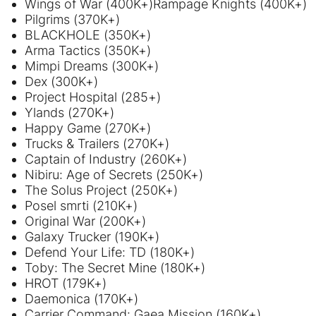
Wings of War (400K+)Rampage Knights (400K+)
Pilgrims (370K+)
BLACKHOLE (350K+)
Arma Tactics (350K+)
Mimpi Dreams (300K+)
Dex (300K+)
Project Hospital (285+)
Ylands (270K+)
Happy Game (270K+)
Trucks & Trailers (270K+)
Captain of Industry (260K+)
Nibiru: Age of Secrets (250K+)
The Solus Project (250K+)
Posel smrti (210K+)
Original War (200K+)
Galaxy Trucker (190K+)
Defend Your Life: TD (180K+)
Toby: The Secret Mine (180K+)
HROT (179K+)
Daemonica (170K+)
Carrier Command: Gaea Mission (160K+)