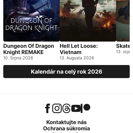
Dungeon Of Dragon
Hell Let Loose:
Skates
Knight REMAKE
Vietnam
13. srpn
10. Srpna 2026
13. Augusta 2026
Kalendár na celý rok 2026
Kontaktujte nás
Ochrana súkromia