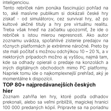
inteligenciou.
Tento rebríček nám ponúka fascinujúci pohľad na
to, aké masívne publikum si dokázali české hry
získať - od simulátorov, cez survival hry, až po
kultové akčné tituly a hry pre virtuálnu realitu.
Treba však hneď na začiatku upozorniť, že ide o
rebríček s istou mierou nepresnosti. Ako autor
zoznamu uvádza, spoľahlivé zistenie predajov na
rôznych platformách je extrémne náročné. Preto by
ste mali počítať s možnou odchýlkou 10 – 20 %, a v
niektorých prípadoch možno aj vyššou, najmä tam,
kde sa odhady opierali o predaje na konzolách a
iných digitálnych obchodoch mimo PC platformy.
Napriek tomu ide o najkomplexnejší prehľad, aký je
momentálne k dispozícii.
TOP 80+ najpredávanejších českých
hier
Zoznam zahŕňa len hry, ktoré podľa odhadov
prekonali, alebo sa veľmi priblížili, magickej hranici
100 000 predaných kópií. Pripravte sa na poriadnu