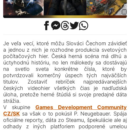
Je veľa vecí, ktoré môžu Slováci Čechom závidieť
a jednou z nich je rozhodne produkcia svetových
počítačových hier. Česká herná scéna má dlhú a
úctyhodnú históriu, no len málokedy sa dostávajú
na svetlo sveta konkrétne čísla, ktoré by
potvrdzovali komerčný úspech tých najväčších
titulov. Zostaviť rebríček najpredávanejších
českých videohier všetkých čias je nadľudská
úloha, pretože herné štúdiá si svoje predajné dáta
strážia.
V skupine
Games Development Community
CZ/SK
sa však o to pokúsil P. Neugebauer. Spája
oficiálne reporty, dáta zo Steamu, špekulácie ale aj
odhady z iných platforiem podporené umelou