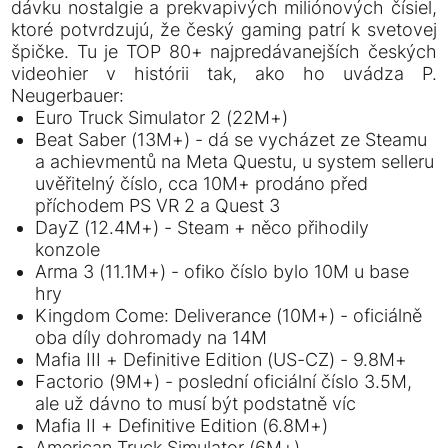
dávku nostalgie a prekvapivých miliónových čísiel,
ktoré potvrdzujú, že český gaming patrí k svetovej
špičke. Tu je TOP 80+ najpredávanejších českých
videohier v histórii tak, ako ho uvádza P.
Neugerbauer:
Euro Truck Simulator 2 (22M+)
Beat Saber (13M+) - dá se vycházet ze Steamu
a achievmentů na Meta Questu, u system selleru
uvěřitelný číslo, cca 10M+ prodáno před
příchodem PS VR 2 a Quest 3
DayZ (12.4M+) - Steam + něco přihodily
konzole
Arma 3 (11.1M+) - ofiko číslo bylo 10M u base
hry
Kingdom Come: Deliverance (10M+) - oficiálně
oba díly dohromady na 14M
Mafia III + Definitive Edition (US-CZ) - 9.8M+
Factorio (9M+) - poslední oficiální číslo 3.5M,
ale už dávno to musí být podstatně víc
Mafia II + Definitive Edition (6.8M+)
American Truck Simulator (6M+)