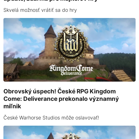
Skvelá možnosť vrátiť sa do hry
Obrovský úspech! České RPG Kingdom
Come: Deliverance prekonalo významný
míľnik
České Warhorse Studios môže oslavovať!