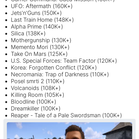
UFO: Aftermath (160K+)
Jets'n'Guns (150K+)
Last Train Home (148K+)
Alpha Prime (140K+)
Silica (138K+)
Mothergunship (130K+)
Memento Mori (130K+)
Take On Mars (125K+)
U.S. Special Forces: Team Factor (120K+)
Korea: Forgotten Conflict (120K+)
Necromania: Trap of Darkness (110K+)
Posel smrti 2 (110K+)
Volcanoids (108K+)
Killing Room (105K+)
Bloodline (100K+)
Dreamkiller (100K+)
Reaper - Tale of a Pale Swordsman (100K+)