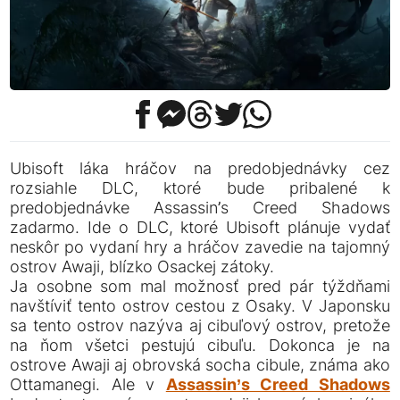
Ubisoft láka hráčov na predobjednávky cez
rozsiahle DLC, ktoré bude pribalené k
predobjednávke Assassin’s Creed Shadows
zadarmo. Ide o DLC, ktoré Ubisoft plánuje vydať
neskôr po vydaní hry a hráčov zavedie na tajomný
ostrov Awaji, blízko Osackej zátoky.
Ja osobne som mal možnosť pred pár týždňami
navštíviť tento ostrov cestou z Osaky. V Japonsku
sa tento ostrov nazýva aj cibuľový ostrov, pretože
na ňom všetci pestujú cibuľu. Dokonca je na
ostrove Awaji aj obrovská socha cibule, známa ako
Ottamanegi. Ale v
Assassin’s Creed Shadows