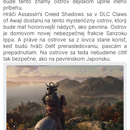
bude tento známy ostrov dejiskom úplne iného
príbehu.
Hráči Assassin’s Creed Shadows sa v DLC Claws
of Awaji dostanú na tento mysteriózny ostrov, ktorý
bude mať hororovejší nádych, ako pevnina. Ostrov
je domovom novej nebezpečnej frakcie Sanzoku
Ippa. A práve na ostrove sa z lovca stane korisť,
keď budú hráči čeliť prenasledovaniu, pascám a
prepadnutiam. Na ostrove sa teda nebudeme cítiť
tak bezpečne, ako na pevninskom Japonsku.