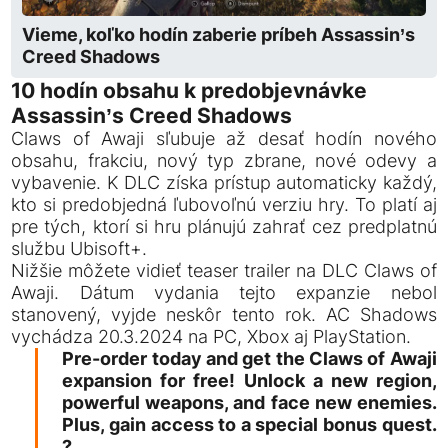
Vieme, koľko hodín zaberie príbeh Assassin’s
Creed Shadows
10 hodín obsahu k predobjevnávke
Assassin’s Creed Shadows
Claws of Awaji sľubuje až desať hodín nového
obsahu, frakciu, nový typ zbrane, nové odevy a
vybavenie. K DLC získa prístup automaticky každý,
kto si predobjedná ľubovoľnú verziu hry. To platí aj
pre tých, ktorí si hru plánujú zahrať cez predplatnú
službu Ubisoft+.
Nižšie môžete vidieť teaser trailer na DLC Claws of
Awaji. Dátum vydania tejto expanzie nebol
stanovený, vyjde neskôr tento rok. AC Shadows
vychádza 20.3.2024 na PC, Xbox aj PlayStation.
Pre-order today and get the Claws of Awaji
expansion for free! Unlock a new region,
powerful weapons, and face new enemies.
Plus, gain access to a special bonus quest.
?