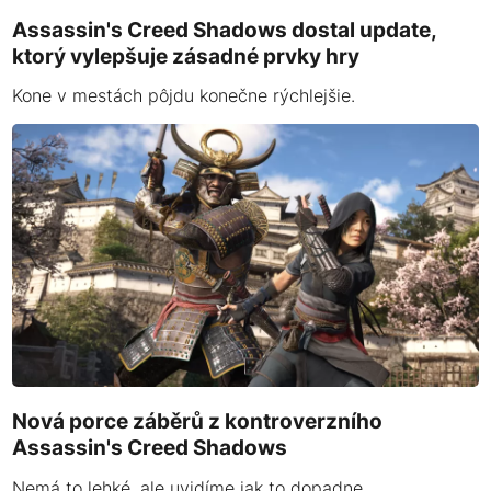
Assassin's Creed Shadows dostal update,
ktorý vylepšuje zásadné prvky hry
Kone v mestách pôjdu konečne rýchlejšie.
Nová porce záběrů z kontroverzního
Assassin's Creed Shadows
Nemá to lehké, ale uvidíme jak to dopadne