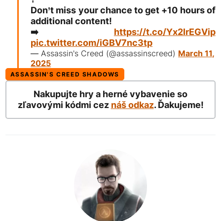
Don’t miss your chance to get +10 hours of
additional content!
➡️
https://t.co/Yx2IrEGVip
pic.twitter.com/iGBV7nc3tp
— Assassin's Creed (@assassinscreed)
March 11,
2025
ASSASSIN'S CREED SHADOWS
Nakupujte hry a herné vybavenie so
zľavovými kódmi cez
náš odkaz
. Ďakujeme!