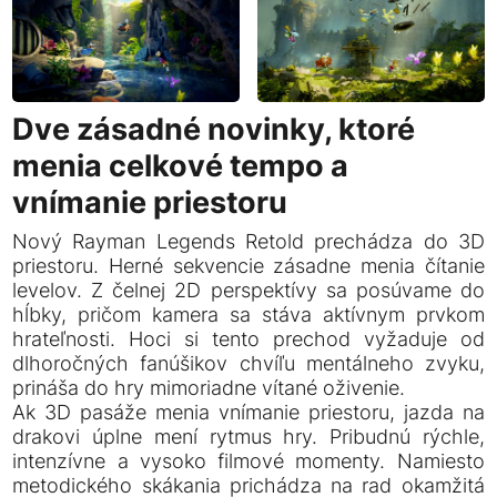
Dve zásadné novinky, ktoré
menia celkové tempo a
vnímanie priestoru
Nový Rayman Legends Retold prechádza do 3D
priestoru. Herné sekvencie zásadne menia čítanie
levelov. Z čelnej 2D perspektívy sa posúvame do
hĺbky, pričom kamera sa stáva aktívnym prvkom
hrateľnosti. Hoci si tento prechod vyžaduje od
dlhoročných fanúšikov chvíľu mentálneho zvyku,
prináša do hry mimoriadne vítané oživenie.
Ak 3D pasáže menia vnímanie priestoru, jazda na
drakovi úplne mení rytmus hry. Pribudnú rýchle,
intenzívne a vysoko filmové momenty. Namiesto
metodického skákania prichádza na rad okamžitá