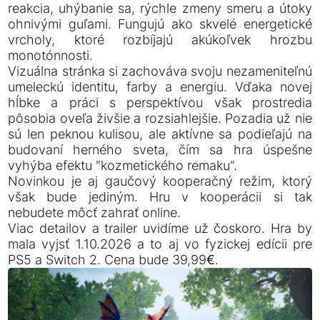
reakcia, uhýbanie sa, rýchle zmeny smeru a útoky
ohnivými guľami. Fungujú ako skvelé energetické
vrcholy, ktoré rozbíjajú akúkoľvek hrozbu
monotónnosti.
Vizuálna stránka si zachováva svoju nezameniteľnú
umeleckú identitu, farby a energiu. Vďaka novej
hĺbke a práci s perspektívou však prostredia
pôsobia oveľa živšie a rozsiahlejšie. Pozadia už nie
sú len peknou kulisou, ale aktívne sa podieľajú na
budovaní herného sveta, čím sa hra úspešne
vyhýba efektu "kozmetického remaku".
Novinkou je aj gaučový kooperačný režim, ktorý
však bude jediným. Hru v kooperácii si tak
nebudete môcť zahrať online.
Viac detailov a trailer uvidíme už čoskoro. Hra by
mala vyjsť 1.10.2026 a to aj vo fyzickej edícii pre
PS5 a Switch 2. Cena bude 39,99€.