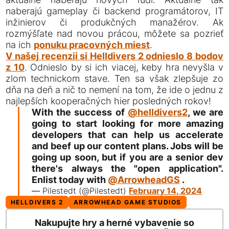
naberajú gameplay či backend programátorov, IT
inžinierov či produkčných manažérov. Ak
rozmýšľate nad novou prácou, môžete sa pozrieť
na ich
ponuku pracovných miest
.
V našej recenzii si Helldivers 2 odnieslo
8 bodov
z 10
. Odnieslo by si ich viacej, keby hra nevyšla v
zlom technickom stave. Ten sa však zlepšuje zo
dňa na deň a nič to nemení na tom, že ide o jednu z
najlepších kooperačných hier posledných rokov!
With the success of
@helldivers2
, we are
going to start looking for more amazing
developers that can help us accelerate
and beef up our content plans. Jobs will be
going up soon, but if you are a senior dev
there's always the "open application".
Enlist today with
@ArrowheadGS
.
— Pilestedt (@Pilestedt)
February 14, 2024
HELLDIVERS 2
ARROWHEAD GAME STUDIOS
Nakupujte hry a herné vybavenie so