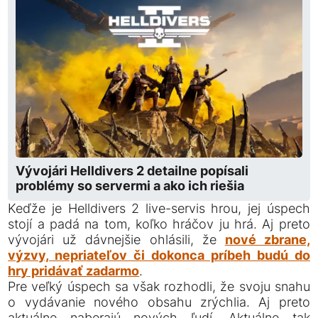
Vývojári Helldivers 2 detailne popísali
problémy so servermi a ako ich riešia
Keďže je Helldivers 2 live-servis hrou, jej úspech
stojí a padá na tom, koľko hráčov ju hrá. Aj preto
vývojári už dávnejšie ohlásili, že
nové zbrane,
výzvy, nepriateľov či dokonca príbeh budú do
hry pridávať zadarmo
.
Pre veľký úspech sa však rozhodli, že svoju snahu
o vydávanie nového obsahu zrýchlia. Aj preto
aktuálne naberajú nových ľudí. Aktuálne tak