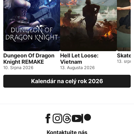
Dungeon Of Dragon
Hell Let Loose:
Skates
Knight REMAKE
Vietnam
13. srpn
10. Srpna 2026
13. Augusta 2026
Kalendár na celý rok 2026
Kontaktujte nás