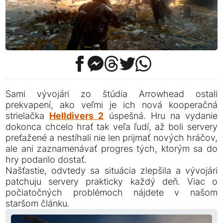
Sami vývojári zo štúdia Arrowhead ostali
prekvapení, ako veľmi je ich nová kooperačná
strielačka
Helldivers 2
úspešná. Hru na vydanie
dokonca chcelo hrať tak veľa ľudí, až boli servery
preťažené a nestíhali nie len prijmať nových hráčov,
ale ani zaznamenávať progres tých, ktorým sa do
hry podarilo dostať.
Našťastie, odvtedy sa situácia zlepšila a vývojári
patchuju servery prakticky každý deň. Viac o
počiatočných problémoch nájdete v našom
staršom článku.