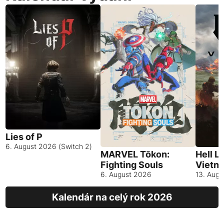
Lies of P
6. August 2026 (Switch 2)
MARVEL Tōkon:
Hell L
Fighting Souls
Vietn
6. August 2026
13. Aug
Kalendár na celý rok 2026