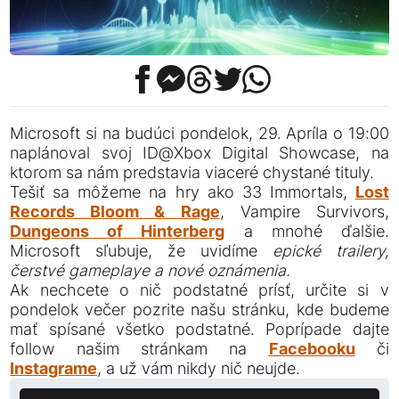
Microsoft si na budúci pondelok, 29. Apríla o 19:00
naplánoval svoj ID@Xbox Digital Showcase, na
ktorom sa nám predstavia viaceré chystané tituly.
Tešiť sa môžeme na hry ako 33 Immortals,
Lost
Records Bloom & Rage
, Vampire Survivors,
Dungeons of Hinterberg
a mnohé ďalšie.
Microsoft sľubuje, že uvidíme
epické trailery,
čerstvé gameplaye a nové oznámenia.
Ak nechcete o nič podstatné prísť, určite si v
pondelok večer pozrite našu stránku, kde budeme
mať spísané všetko podstatné. Poprípade dajte
follow našim stránkam na
Facebooku
či
Instagrame
, a už vám nikdy nič neujde.