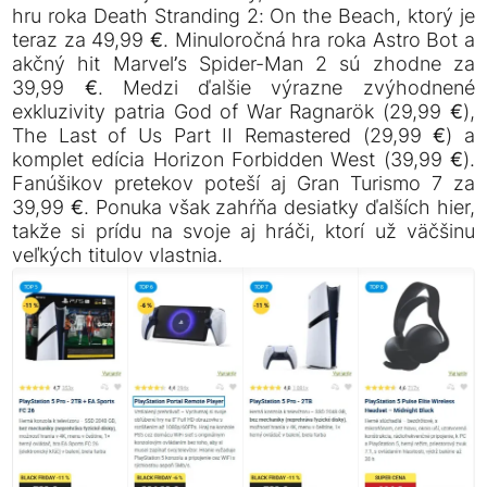
hru roka Death Stranding 2: On the Beach, ktorý je
teraz za 49,99 €. Minuloročná hra roka Astro Bot a
akčný hit Marvel’s Spider-Man 2 sú zhodne za
39,99 €. Medzi ďalšie výrazne zvýhodnené
exkluzivity patria God of War Ragnarök (29,99 €),
The Last of Us Part II Remastered (29,99 €) a
komplet edícia Horizon Forbidden West (39,99 €).
Fanúšikov pretekov poteší aj Gran Turismo 7 za
39,99 €. Ponuka však zahŕňa desiatky ďalších hier,
takže si prídu na svoje aj hráči, ktorí už väčšinu
veľkých titulov vlastnia.