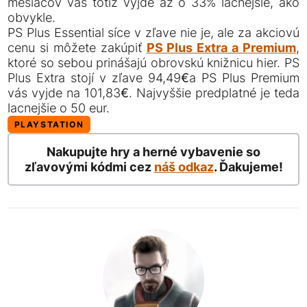
mesiacov vás totiž vyjde až o 33% lacnejšie, ako
obvykle.
PS Plus Essential síce v zľave nie je, ale za akciovú
cenu si môžete zakúpiť
PS Plus Extra a Premium
,
ktoré so sebou prinášajú obrovskú knižnicu hier. PS
Plus Extra stojí v zľave 94,49€a PS Plus Premium
vás vyjde na 101,83€. Najvyššie predplatné je teda
lacnejšie o 50 eur.
PLAYSTATION
Nakupujte hry a herné vybavenie so
zľavovými kódmi cez
náš odkaz
. Ďakujeme!