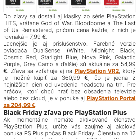
Do zľavy sa dostali aj klasiky zo série PlayStation
HITS, vrátane God of War, Bloodborne a The Last
of Us Remastered, pričom cena každej z nich je
rovnaká – 7,99 €.
Lacnejšie je aj príslušenstvo. Farebné verzie
ovládača DualSense (White, Midnight Black,
Cosmic Red, Starlight Blue, Nova Pink, Galactic
Purple, Grey Camo a ďalšie) sú aktuálne za 54,99
€. Zľava sa vzťahuje aj na
PlayStation VR2
, ktorý
je možné kúpiť za 360,99 €, čo je jedna z
najnižších cien od uvedenia headsetu na trh. Pre
hráčov, ktorí chcú hrať bez obsadenia televízie
alebo cez cloud, je v ponuke aj
PlayStation Portal
za 204,99 €
.
Black Friday zľava pre PlayStation Plus
Ak momentálne nemáte aktivované členstvo
PlayStation Plus, určite vás zaujme aj akciová
ponuka PS Plus počas Black Friday. Členstvo na 12