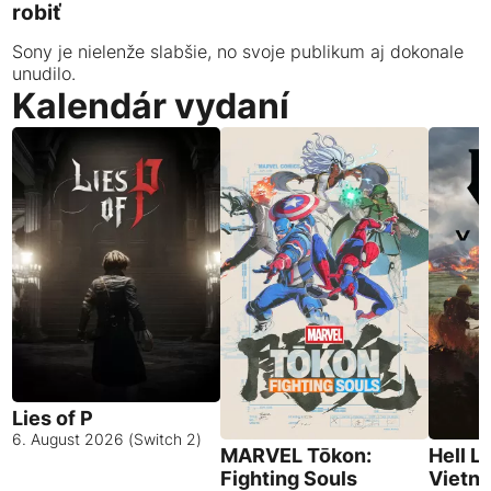
robiť
Sony je nielenže slabšie, no svoje publikum aj dokonale
unudilo.
Kalendár vydaní
Lies of P
6. August 2026 (Switch 2)
MARVEL Tōkon:
Hell L
Fighting Souls
Vietn