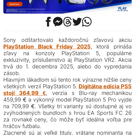
Sony odštartovalo každoročnú zľavovú akciu
PlayStation Black Friday 2025
, ktorá prináša
zľavy na konzoly PlayStation 5, populárne
exkluzivity, príslušenstvo aj PlayStation VR2. Akcia
trvá do 1. decembra 2025, alebo do vypredania
zásob.
Hlavným lákadlom sú tento rok výrazne nižšie ceny
všetkých verzií PlayStation 5.
Digitálna edícia PS5
stojí 364,99 €
, verzia s Blu-ray mechanikou
459,99 € a výkonný model PlayStation 5 Pro vyjde
na 709,99 €. Všetky tri varianty sú dostupné aj vo
zvýhodnených bundloch s hrou EA Sports FC 26
za rovnaké ceny, čo môže byť ideálna voľba pre
hráčov futbalu.
Zlacnené sú aj veľké tituly, vrátane nominanta na