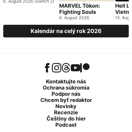
6. August 2026 (Switch 2)
MARVEL Tōkon:
Hell L
Fighting Souls
Vietn
6. August 2026
13. Aug
Kalendár na celý rok 2026
Kontaktujte nás
Ochrana súkromia
Podpor nás
Chcem byť redaktor
Novinky
Recenzie
Češtiny do hier
Podcast