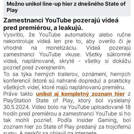
Možno unikol line-up hier z dnešného State of
Play
Zamestnanci YouTube pozerajú videá
pred premiérou, a leakujú.
Vysvitlo, že YouTube automaticky alebo ručne
nekontroluje videá len pre to, aby overilo či je
vhodné na monetizáciu. Videá pozerajú
zamestnanci YouTube vkuse. Všetky súkromné
videá, naplánované, skryté - všetky si dokážu
pozrieť pred zverejnením.
To sa týka herných trailerov, oznámení, herných
konferencií (ktoré sú nahrané dopredu) a prakticky
všetkých videí, ktoré majú naplánovanú premiéru.
Práve takto
unikol aj kompletný zoznam hier
z
PlayStation State of Play, ktorý bol vysielaný
30.5.2024. Video bolo na YouTube uploadované 18
hodín pred premiérou a zamestnanci YouTube si ho
tak mohli pozrieť. Podľa Insider Gaming, bol
zoznam hier zo State of Play predaný za trojcifernú
sumu. A neskôr sa objavil na internete.