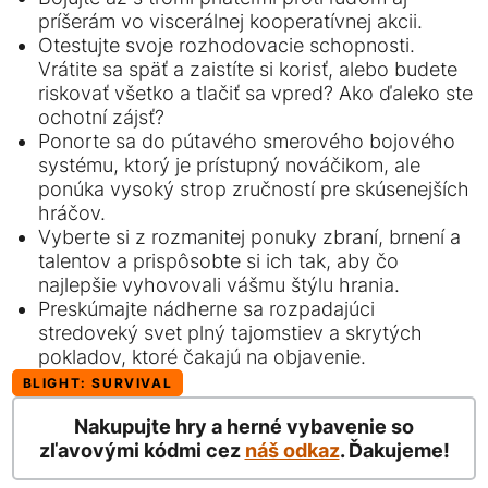
príšerám vo viscerálnej kooperatívnej akcii.
Otestujte svoje rozhodovacie schopnosti.
Vrátite sa späť a zaistíte si korisť, alebo budete
riskovať všetko a tlačiť sa vpred? Ako ďaleko ste
ochotní zájsť?
Ponorte sa do pútavého smerového bojového
systému, ktorý je prístupný nováčikom, ale
ponúka vysoký strop zručností pre skúsenejších
hráčov.
Vyberte si z rozmanitej ponuky zbraní, brnení a
talentov a prispôsobte si ich tak, aby čo
najlepšie vyhovovali vášmu štýlu hrania.
Preskúmajte nádherne sa rozpadajúci
stredoveký svet plný tajomstiev a skrytých
pokladov, ktoré čakajú na objavenie.
BLIGHT: SURVIVAL
Nakupujte hry a herné vybavenie so
zľavovými kódmi cez
náš odkaz
. Ďakujeme!