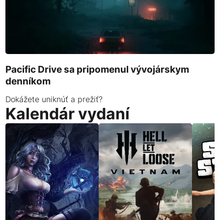
Pacific Drive sa pripomenul vývojárskym
denníkom
Dokážete uniknúť a prežiť?
Kalendár vydaní