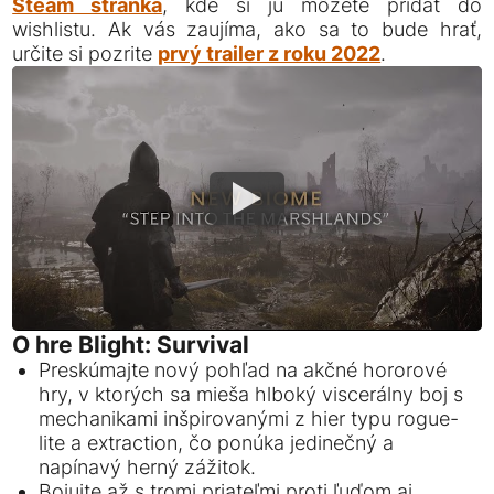
Steam stránka
, kde si ju môžete pridať do
wishlistu. Ak vás zaujíma, ako sa to bude hrať,
určite si pozrite
prvý trailer z roku 2022
.
O hre Blight: Survival
Preskúmajte nový pohľad na akčné hororové
hry, v ktorých sa mieša hlboký viscerálny boj s
mechanikami inšpirovanými z hier typu rogue-
lite a extraction, čo ponúka jedinečný a
napínavý herný zážitok.
Bojujte až s tromi priateľmi proti ľuďom aj