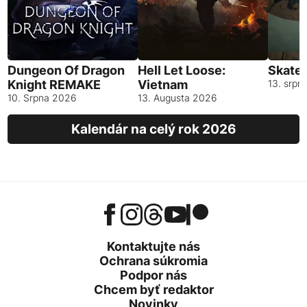
Dungeon Of Dragon
Hell Let Loose:
Skates
Knight REMAKE
Vietnam
13. srpn
10. Srpna 2026
13. Augusta 2026
Kalendár na celý rok 2026
Kontaktujte nás
Ochrana súkromia
Podpor nás
Chcem byť redaktor
Novinky