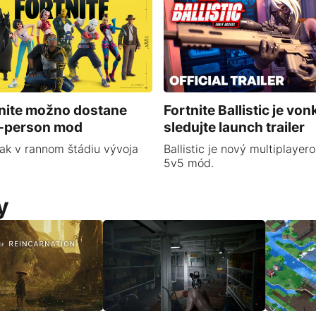
nite možno dostane
Fortnite Ballistic je von
t-person mod
sledujte launch trailer
ak v rannom štádiu vývoja
Ballistic je nový multiplayero
5v5 mód.
y