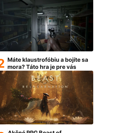
Máte klaustrofóbiu a bojíte sa
mora? Táto hra je pre vás
Akčné RPG Beast of