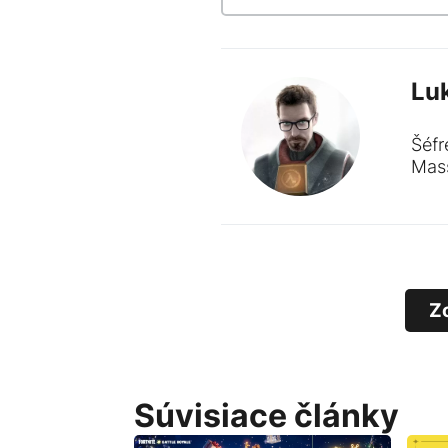
Lu
Šéfr
Mass
Z
Súvisiace články