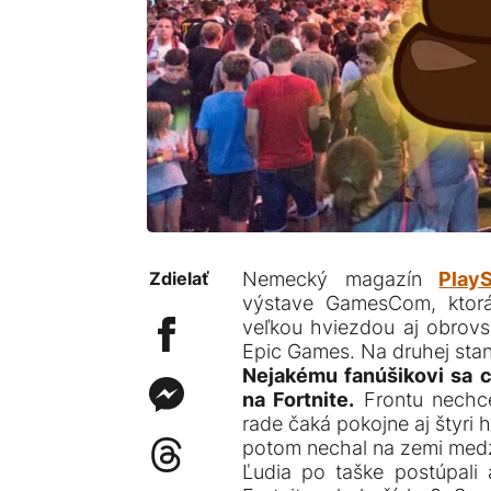
Zdielať
Nemecký magazín
PlayS
výstave GamesCom, ktorá
veľkou hviezdou aj obrovsk
Epic Games. Na druhej stan
Nejakému fanúšikovi sa ch
na Fortnite.
Frontu nechce
rade čaká pokojne aj štyri 
potom nechal na zemi medz
Ľudia po taške postúpali a