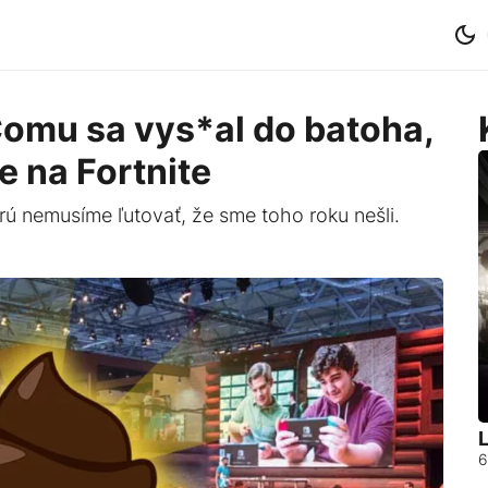
mu sa vys*al do batoha,
de na Fortnite
rú nemusíme ľutovať, že sme toho roku nešli.
L
6