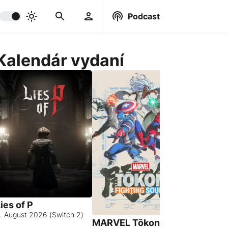
Podcast
Kalendár vydaní
ies of P
. August 2026 (Switch 2)
MARVEL Tōkon:
Hell Let 