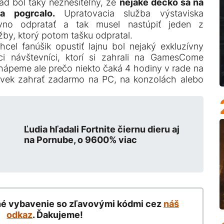
rad bol taký neznesiteľný, že
nejaké decko sa na
a pogrcalo.
Upratovacia služba výstaviska
vno odpratať a tak musel nastúpiť jeden z
by, ktorý potom tašku odpratal.
el fanúšik opustiť lajnu bol nejaký exkluzívny
ci návštevníci, ktorí si zahrali na GamesCome
chápeme ale prečo niekto čaká 4 hodiny v rade na
ľvek zahrať zadarmo na PC, na konzolách alebo
Ľudia hľadali Fortnite čiernu dieru aj
na Pornube, o 9600% viac
né vybavenie so zľavovými kódmi cez
náš
odkaz
. Ďakujeme!