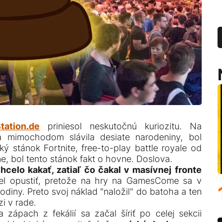
tation.de
priniesol neskutočnú kuriozitu. Na
 mimochodom slávila desiate narodeniny, bol
ý stánok Fortnite, free-to-play battle royale od
e, bol tento stánok fakt o hovne. Doslova.
celo kakať, zatiaľ čo čakal v masívnej fronte
l opustiť, pretože na hry na GamesCome sa v
hodiny. Preto svoj náklad "naložil" do batoha a ten
i v rade.
 zápach z fekálií sa začal šíriť po celej sekcii