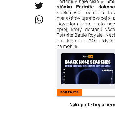
Fortnite v hale číslo 8. Sm
stánku Fortnite dokonc
Koelnmesse odmietla ho
manažérov upratovacej služ
Dôvodom toho, preto nechc
sprej, ktorý dostanú všet
Fortnite Battle Royale. Ne
hru, ktorú si môže kedyko
na mobile.
FORTNITE
Nakupujte hry a her