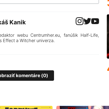
káš Kanik
edaktor webu Centrumher.eu, fanúšik Half-Life,
 Effect a Witcher univerza.
obraziť komentáre (0)