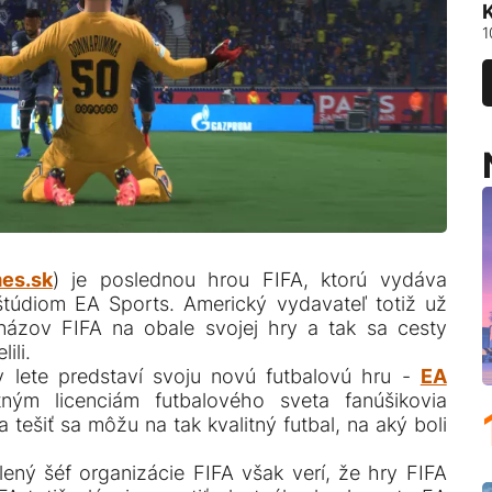
1
es.sk
) je poslednou hrou FIFA, ktorú vydáva
 štúdiom EA Sports. Americký vydavateľ totiž už
 názov FIFA na obale svojej hry a tak sa cesty
lili.
 v lete predstaví svoju novú futbalovú hru -
EA
ným licenciám futbalového sveta fanúšikovia
tešiť sa môžu na tak kvalitný futbal, na aký boli
lený šéf organizácie FIFA však verí, že hry FIFA