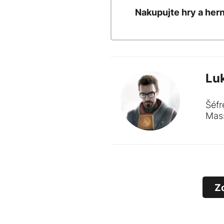
Nakupujte hry a her
Lu
Šéfr
Mass
Z