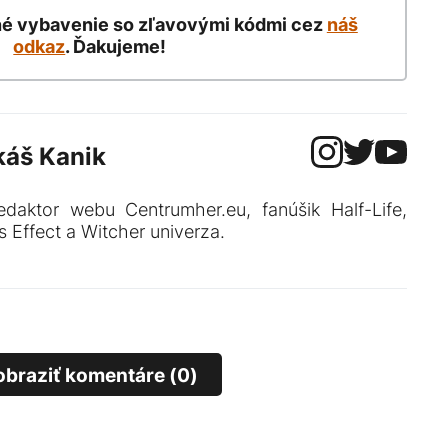
né vybavenie so zľavovými kódmi cez
náš
odkaz
. Ďakujeme!
káš Kanik
edaktor webu Centrumher.eu, fanúšik Half-Life,
 Effect a Witcher univerza.
obraziť komentáre (0)