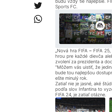
budú vždy tie najlepšie. F
Sports FC.
„Nová hra FIFA – FIFA 25, 
hrou pre každé dievča aleb
zvolení za prezidenta a do
"Môžem vás uistiť, že jedi
bude tou najlepšou dostupn
ešte minulý rok.
Zatiaľ nie je jasné, aké štú
podľa slov Infantina to vyz
FIFA 24, je zatiaľ otázne.