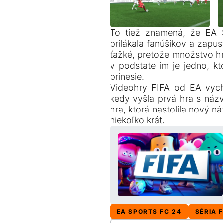
To tiež znamená, že EA 
prilákala fanúšikov a zapu
ťažké, pretože množstvo hr
v podstate im je jedno, kt
prinesie.
Videohry FIFA od EA vych
kedy vyšla prvá hra s názv
hra, ktorá nastolila nový n
niekoľko krát.
EA SPORTS FC 24
SÉRIA F