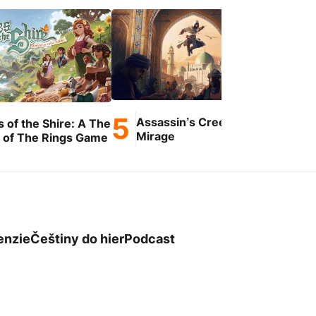
Assassin’s Creed
Ste
s of the Shire: A The
Mirage
 of The Rings Game
enzie
Češtiny do hier
Podcast