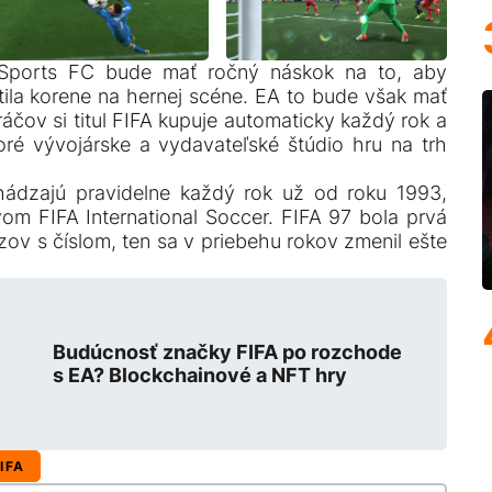
Sports FC bude mať ročný náskok na to, aby
stila korene na hernej scéne. EA to bude však mať
áčov si titul FIFA kupuje automaticky každý rok a
oré vývojárske a vydavateľské štúdio hru na trh
ádzajú pravidelne každý rok už od roku 1993,
om FIFA International Soccer. FIFA 97 bola prvá
ázov s číslom, ten sa v priebehu rokov zmenil ešte
Budúcnosť značky FIFA po rozchode
s EA? Blockchainové a NFT hry
IFA