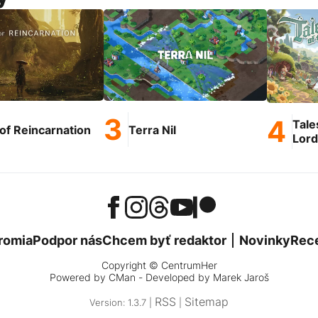
Tale
of Reincarnation
Terra Nil
Lord
romia
Podpor nás
Chcem byť redaktor
Novinky
Rec
Copyright © CentrumHer
Powered by
CMan
- Developed by Marek Jaroš
RSS
Sitemap
Version: 1.3.7 |
|