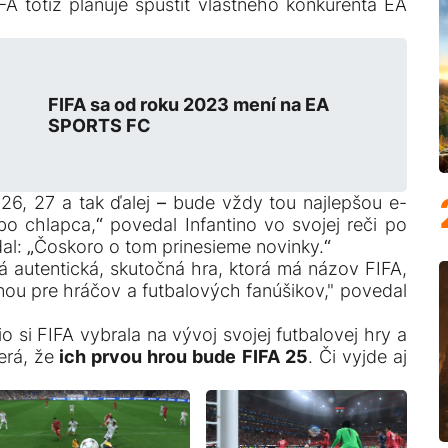
IFA totiž plánuje spustiť vlastného konkurenta EA
FIFA sa od roku 2023 mení na EA
SPORTS FC
26, 27 a tak ďalej – bude vždy tou najlepšou e-
o chlapca,“ povedal Infantino vo svojej reči po
dal: „Čoskoro o tom prinesieme novinky.“
ná autentická, skutočná hra, ktorá má názov FIFA,
ou pre hráčov a futbalových fanúšikov," povedal
dio si FIFA vybrala na vývoj svojej futbalovej hry a
erá, že
ich prvou hrou bude FIFA 25
. Či vyjde aj