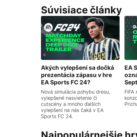
Súvisiace články
Akých vylepšení sa dočká
EA S
prezentácia zápasu v hre
ozn
EA Sports FC 24?
Sep
Nová simulácia pohybu dresu,
FIFA 
vylepšené nasvietenie či
konzo
cutscény a mnoho ďalších
Prich
vylepšení na nás čaká v EA
Sports FC 24.
Najpopulárnejšie hr