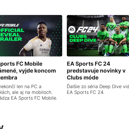
ports FC Mobile
EA Sports FC 24
ámené, vyjde koncom
predstavuje novinky v
tembra
Clubs móde
nekončí len na PC a
Ďalšie zo séria Deep Dive vid
lách, ale aj na mobiloch.
EA Sports FC 24.
ádza EA Sports FC Mobile.
y