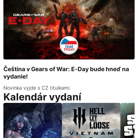
Čeština v Gears of War: E-Day bude hneď na
vydanie!
Novinka vyjde s CZ titulkami.
Kalendár vydaní