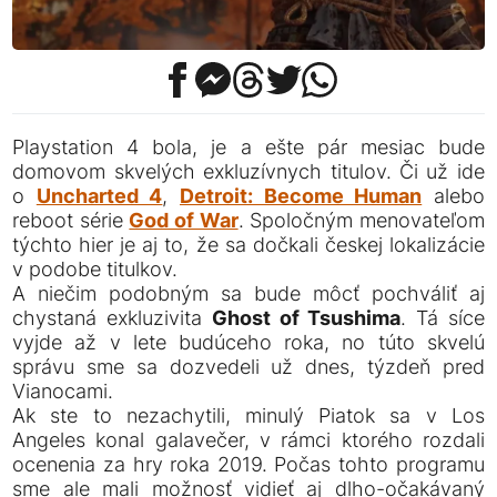
Playstation 4 bola, je a ešte pár mesiac bude
domovom skvelých exkluzívnych titulov. Či už ide
o
Uncharted 4
,
Detroit: Become Human
alebo
reboot série
God of War
. Spoločným menovateľom
týchto hier je aj to, že sa dočkali českej lokalizácie
v podobe titulkov.
A niečim podobným sa bude môcť pochváliť aj
chystaná exkluzivita
Ghost of Tsushima
. Tá síce
vyjde až v lete budúceho roka, no túto skvelú
správu sme sa dozvedeli už dnes, týzdeň pred
Vianocami.
Ak ste to nezachytili, minulý Piatok sa v Los
Angeles konal galavečer, v rámci ktorého rozdali
ocenenia za hry roka 2019. Počas tohto programu
sme ale mali možnosť vidieť aj dlho-očakávaný