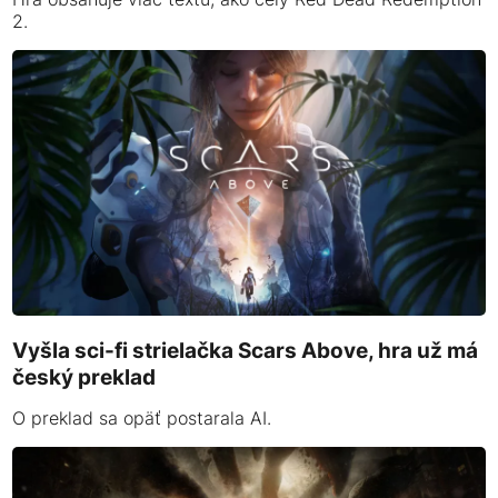
2.
Vyšla sci-fi strielačka Scars Above, hra už má
český preklad
O preklad sa opäť postarala AI.