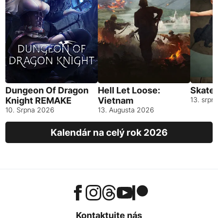
Dungeon Of Dragon
Hell Let Loose:
Skates
Knight REMAKE
Vietnam
13. srpn
10. Srpna 2026
13. Augusta 2026
Kalendár na celý rok 2026
Kontaktujte nás