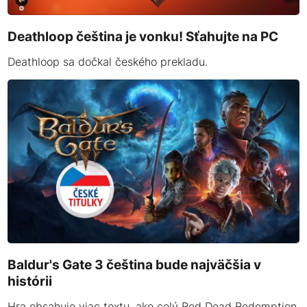
Deathloop čeština je vonku! Sťahujte na PC
Deathloop sa dočkal českého prekladu.
Baldur's Gate 3 čeština bude najväčšia v
histórii
Hra obsahuje viac textu, ako celý Red Dead Redemption