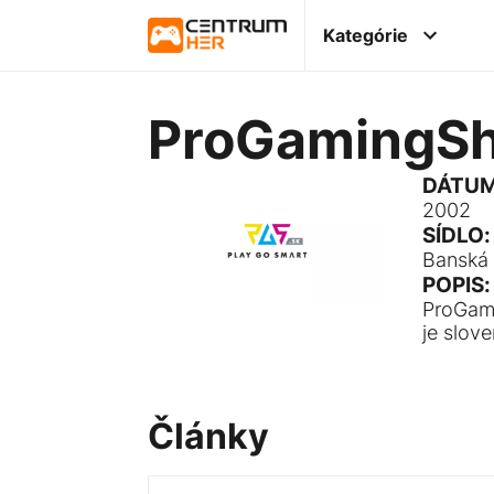
Kategórie
ProGamingS
DÁTUM
2002
SÍDLO:
Banská 
POPIS:
ProGam
je slov
Články