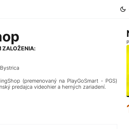
hop
 ZALOŽENIA:
Bystrica
ingShop (premenovaný na PlayGoSmart - PGS)
enský predajca videohier a herných zariadení.