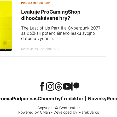
PROGAMINGSHOP
Leakuje ProGamingShop
dlhoočakávané hry?
The Last of Us Part II a Cyberpunk 2077
sa dočkali potenciálneho leaku svojho
dátumu vydania.
Marek Jaroš | 22. Apríl 2019
romia
Podpor nás
Chcem byť redaktor
Novinky
Rec
Copyright © CentrumHer
Powered by
CMan
- Developed by Marek Jaroš