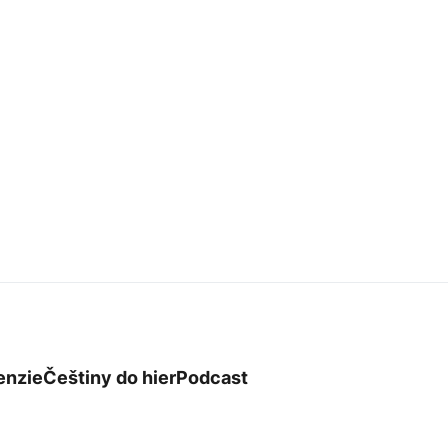
enzie
Češtiny do hier
Podcast