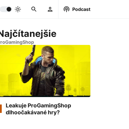
Podcast
Najčítanejšie
ProGamingShop
Leakuje ProGamingShop
dlhoočakávané hry?