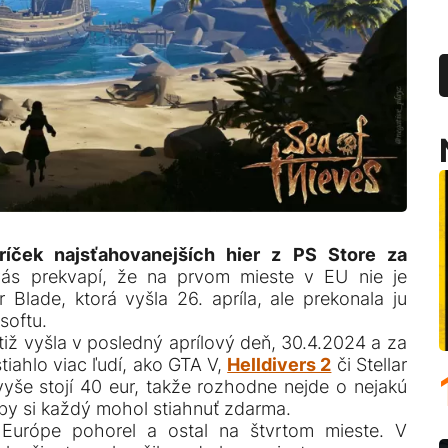
ríček najsťahovanejších hier z PS Store za
vás prekvapí, že na prvom mieste v EU nie je
ar Blade, ktorá vyšla 26. apríla, ale prekonala ju
softu.
tiž vyšla v posledný aprílový deň, 30.4.2024 a za
stiahlo viac ľudí, ako GTA V,
Helldivers 2
či Stellar
yše stojí 40 eur, takže rozhodne nejde o nejakú
ú by si každý mohol stiahnuť zdarma.
urópe pohorel a ostal na štvrtom mieste. V