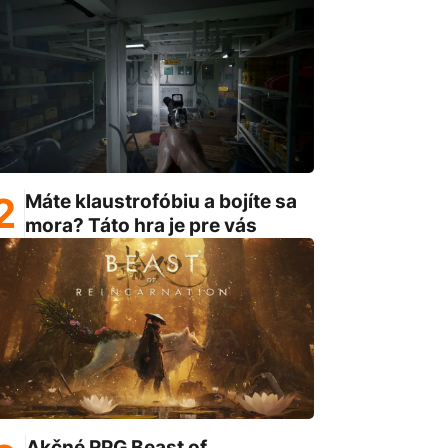
Máte klaustrofóbiu a bojíte sa
mora? Táto hra je pre vás
Akčné RPG Beast of