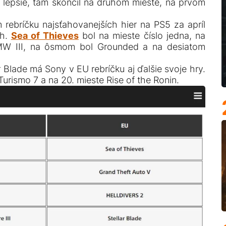
 lepšie, tam skončil na druhom mieste, na prvom
rebríčku najsťahovanejších hier na PS5 za apríl
ch.
Sea of Thieves
bol na mieste číslo jedna, na
MW III, na ôsmom bol Grounded a na desiatom
r Blade má Sony v EU rebríčku aj ďalšie svoje hry.
Turismo 7 a na 20. mieste Rise of the Ronin.