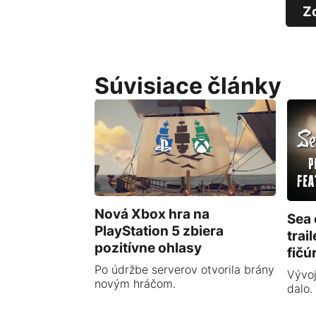
Z
Súvisiace články
Nová Xbox hra na
Sea 
PlayStation 5 zbiera
trai
pozitívne ohlasy
fičú
Po údržbe serverov otvorila brány
Vývoj
novým hráčom.
dalo.