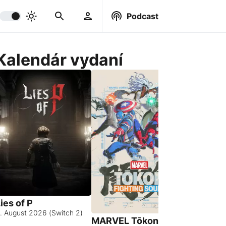
Podcast
Kalendár vydaní
ies of P
. August 2026 (Switch 2)
MARVEL Tōkon:
Hell Let 