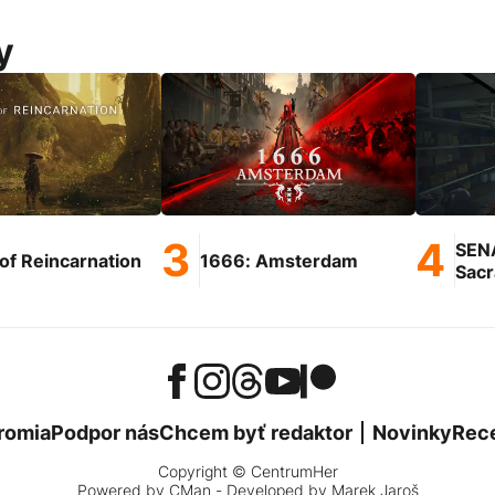
y
SEN
of Reincarnation
1666: Amsterdam
Sac
romia
Podpor nás
Chcem byť redaktor
Novinky
Rec
Copyright © CentrumHer
Powered by
CMan
- Developed by Marek Jaroš