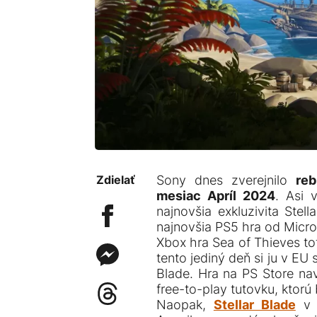
Zdielať
Sony dnes zverejnilo
reb
mesiac Apríl 2024
. Asi 
najnovšia exkluzivita Stell
najnovšia PS5 hra od Micro
Xbox hra Sea of Thieves to
tento jediný deň si ju v EU 
Blade. Hra na PS Store nav
free-to-play tutovku, ktor
Naopak,
Stellar Blade
v E