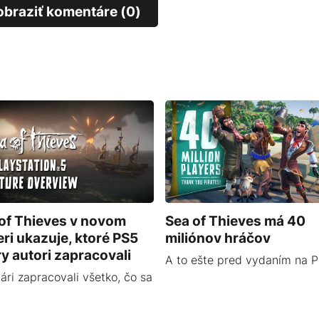
obraziť komentáre (0)
of Thieves v novom
Sea of Thieves má 40
leri ukazuje, ktoré PS5
miliónov hráčov
ry autori zapracovali
A to ešte pred vydaním na P
ári zapracovali všetko, čo sa