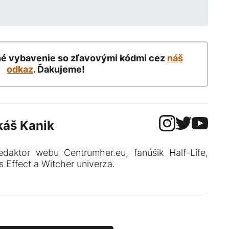
né vybavenie so zľavovými kódmi cez
náš
odkaz
. Ďakujeme!
káš Kanik
edaktor webu Centrumher.eu, fanúšik Half-Life,
 Effect a Witcher univerza.