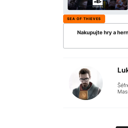
SEA OF THIEVES
Nakupujte hry a her
Lu
Šéfr
Mass