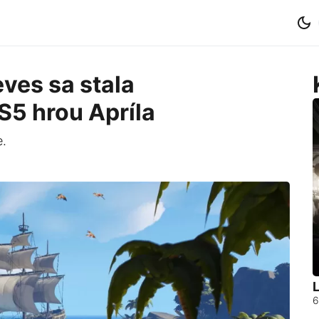
eves sa stala
S5 hrou Apríla
e.
L
6