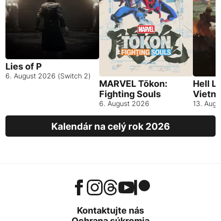
Lies of P
6. August 2026 (Switch 2)
MARVEL Tōkon:
Hell L
Fighting Souls
Vietn
6. August 2026
13. Aug
Kalendár na celý rok 2026
Kontaktujte nás
Ochrana súkromia