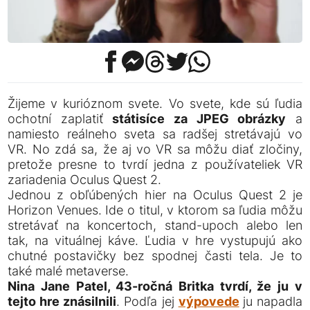
Žijeme v kurióznom svete. Vo svete, kde sú ľudia
ochotní zaplatiť
státisíce za JPEG obrázky
a
namiesto reálneho sveta sa radšej stretávajú vo
VR. No zdá sa, že aj vo VR sa môžu diať zločiny,
pretože presne to tvrdí jedna z používateliek VR
zariadenia Oculus Quest 2.
Jednou z obľúbených hier na Oculus Quest 2 je
Horizon Venues. Ide o titul, v ktorom sa ľudia môžu
stretávať na koncertoch, stand-upoch alebo len
tak, na vituálnej káve. Ľudia v hre vystupujú ako
chutné postavičky bez spodnej časti tela. Je to
také malé metaverse.
Nina Jane Patel, 43-ročná Britka tvrdí, že ju v
tejto hre znásilnili
. Podľa jej
výpovede
ju napadla