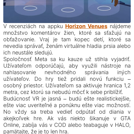
V recenziách na appku
Horizon Venues
nájdeme
množstvo komentárov žien, ktoré sa sťažujú na
obťažovanie. Vraj je tam kopec detí, ktoré sa
nevedia správať, ženám virtuálne hladia prsia alebo
ich neustále sledujú.
Spoločnosť Meta sa ku kauze už stihla vyjadriť.
Užívateľom odporúčajú, aby využili nástroje na
nahlasovanie nevhodného správania iných
užívateľov. Do hry tiež pridali novú funkciu –
osobný priestor. Užívateľom sa aktivuje hranica 1,2
metra, cez ktorú sa nebudú môcť k sebe priblížiť.
Budúcnosť VR je jasná – budú ešte realistickejšie,
ešte viac uveriteľné a ponúknu ešte viac možností.
No vždy sa treba vedieť odpútať od diania v
akejkoľvek hre. Ak vás niekto šikanuje v GTA
Online, zabíja vás v COD alebo teabaguje v HALO,
pamätajte, že je to len hra.