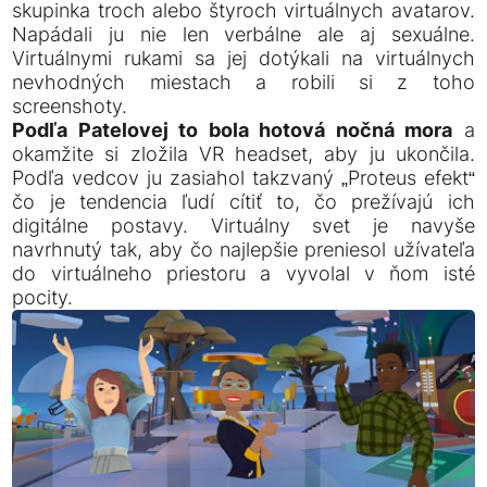
skupinka troch alebo štyroch virtuálnych avatarov.
Napádali ju nie len verbálne ale aj sexuálne.
Virtuálnymi rukami sa jej dotýkali na virtuálnych
nevhodných miestach a robili si z toho
screenshoty.
Podľa Patelovej to bola hotová nočná mora
a
okamžite si zložila VR headset, aby ju ukončila.
Podľa vedcov ju zasiahol takzvaný „Proteus efekt“
čo je tendencia ľudí cítiť to, čo prežívajú ich
digitálne postavy. Virtuálny svet je navyše
navrhnutý tak, aby čo najlepšie preniesol užívateľa
do virtuálneho priestoru a vyvolal v ňom isté
pocity.