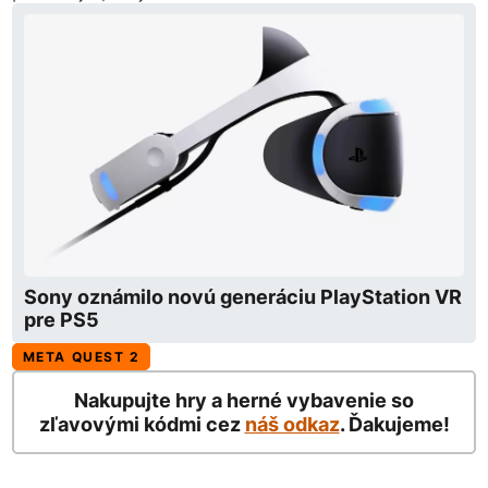
Sony oznámilo novú generáciu PlayStation VR
pre PS5
META QUEST 2
Nakupujte hry a herné vybavenie so
zľavovými kódmi cez
náš odkaz
. Ďakujeme!